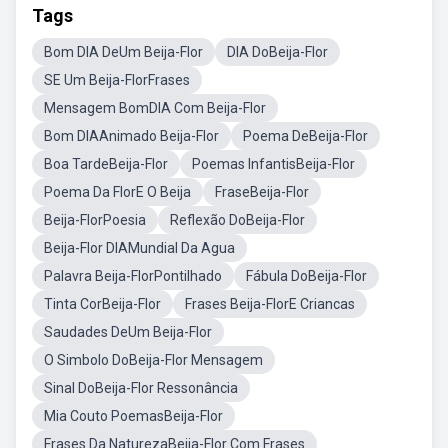
Tags
Bom DIA DeUm Beija-Flor
DIA DoBeija-Flor
SE Um Beija-FlorFrases
Mensagem BomDIA Com Beija-Flor
Bom DIAAnimado Beija-Flor
Poema DeBeija-Flor
Boa TardeBeija-Flor
Poemas InfantisBeija-Flor
Poema Da FlorE O Beija
FraseBeija-Flor
Beija-FlorPoesia
Reflexão DoBeija-Flor
Beija-Flor DIAMundial Da Agua
Palavra Beija-FlorPontilhado
Fábula DoBeija-Flor
Tinta CorBeija-Flor
Frases Beija-FlorE Criancas
Saudades DeUm Beija-Flor
O Simbolo DoBeija-Flor Mensagem
Sinal DoBeija-Flor Ressonância
Mia Couto PoemasBeija-Flor
Frases Da NaturezaBeija-Flor Com Frases