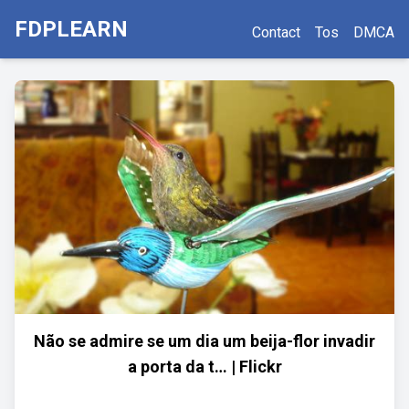
FDPLEARN
Contact
Tos
DMCA
Não se admire se um dia um beija-flor invadir
a porta da t… | Flickr