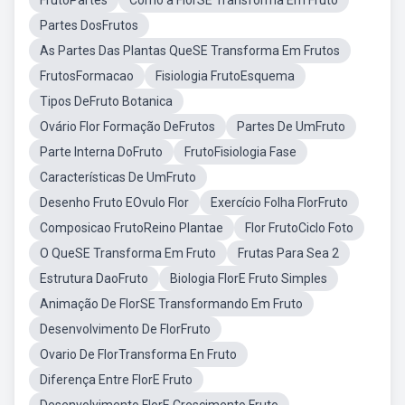
FrutoPartes
Como a FlorSE Transforma Em Fruto
Partes DosFrutos
As Partes Das Plantas QueSE Transforma Em Frutos
FrutosFormacao
Fisiologia FrutoEsquema
Tipos DeFruto Botanica
Ovário Flor Formação DeFrutos
Partes De UmFruto
Parte Interna DoFruto
FrutoFisiologia Fase
Características De UmFruto
Desenho Fruto EOvulo Flor
Exercício Folha FlorFruto
Composicao FrutoReino Plantae
Flor FrutoCiclo Foto
O QueSE Transforma Em Fruto
Frutas Para Sea 2
Estrutura DaoFruto
Biologia FlorE Fruto Simples
Animação De FlorSE Transformando Em Fruto
Desenvolvimento De FlorFruto
Ovario De FlorTransforma En Fruto
Diferença Entre FlorE Fruto