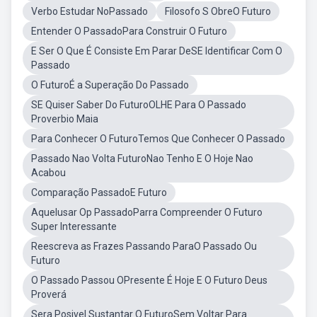
Verbo Estudar NoPassado
Filosofo S ObreO Futuro
Entender O PassadoPara Construir O Futuro
E Ser O Que É Consiste Em Parar DeSE Identificar Com O
Passado
O FuturoÉ a Superação Do Passado
SE Quiser Saber Do FuturoOLHE Para O Passado
Proverbio Maia
Para Conhecer O FuturoTemos Que Conhecer O Passado
Passado Nao Volta FuturoNao Tenho E O Hoje Nao
Acabou
Comparação PassadoE Futuro
Aquelusar Op PassadoParra Compreender O Futuro
Super Interessante
Reescreva as Frazes Passando ParaO Passado Ou
Futuro
O Passado Passou OPresente É Hoje E O Futuro Deus
Proverá
Sera Posivel Sustantar O FuturoSem Voltar Para