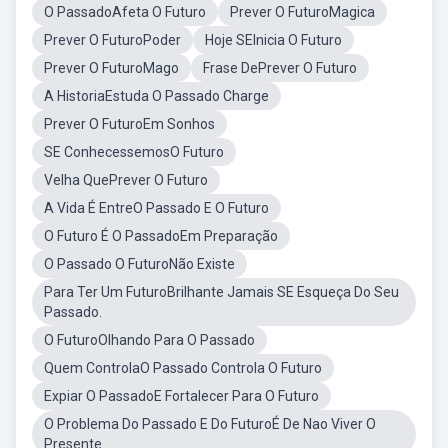
O PassadoAfeta O Futuro
Prever O FuturoMagica
Prever O FuturoPoder
Hoje SEInicia O Futuro
Prever O FuturoMago
Frase DePrever O Futuro
A HistoriaEstuda O Passado Charge
Prever O FuturoEm Sonhos
SE ConhecessemosO Futuro
Velha QuePrever O Futuro
A Vida É EntreO Passado E O Futuro
O Futuro É O PassadoEm Preparação
O Passado O FuturoNão Existe
Para Ter Um FuturoBrilhante Jamais SE Esqueça Do Seu
Passado.
O FuturoOlhando Para O Passado
Quem ControlaO Passado Controla O Futuro
Expiar O PassadoE Fortalecer Para O Futuro
O Problema Do Passado E Do FuturoÉ De Nao Viver O
Presente