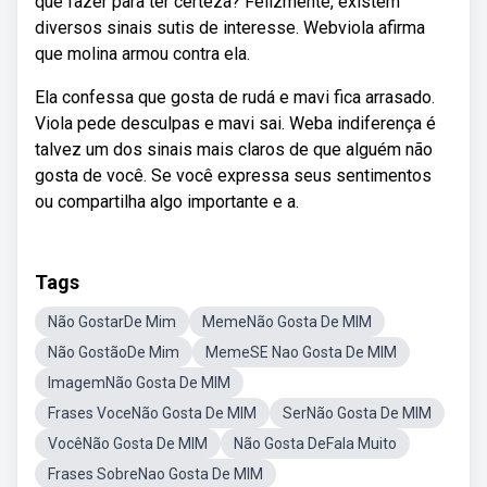
que fazer para ter certeza? Felizmente, existem
diversos sinais sutis de interesse. Webviola afirma
que molina armou contra ela.
Ela confessa que gosta de rudá e mavi fica arrasado.
Viola pede desculpas e mavi sai. Weba indiferença é
talvez um dos sinais mais claros de que alguém não
gosta de você. Se você expressa seus sentimentos
ou compartilha algo importante e a.
Tags
Não GostarDe Mim
MemeNão Gosta De MIM
Não GostãoDe Mim
MemeSE Nao Gosta De MIM
ImagemNão Gosta De MIM
Frases VoceNão Gosta De MIM
SerNão Gosta De MIM
VocêNão Gosta De MIM
Não Gosta DeFala Muito
Frases SobreNao Gosta De MIM