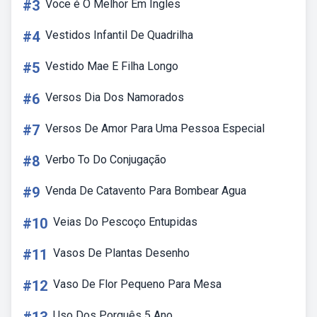
#3
Voce é O Melhor Em Ingles
#4
Vestidos Infantil De Quadrilha
#5
Vestido Mae E Filha Longo
#6
Versos Dia Dos Namorados
#7
Versos De Amor Para Uma Pessoa Especial
#8
Verbo To Do Conjugação
#9
Venda De Catavento Para Bombear Agua
#10
Veias Do Pescoço Entupidas
#11
Vasos De Plantas Desenho
#12
Vaso De Flor Pequeno Para Mesa
Uso Dos Porquês 5 Ano