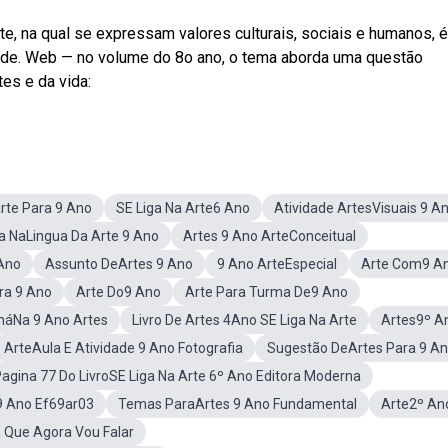
 na qual se expressam valores culturais, sociais e humanos, é
 de. Web — no volume do 8o ano, o tema aborda uma questão
es e da vida:
rte Para 9 Ano
SE Liga Na Arte6 Ano
Atividade ArtesVisuais 9 A
ga NaLingua Da Arte 9 Ano
Artes 9 Ano ArteConceitual
 Ano
Assunto DeArtes 9 Ano
9 Ano ArteEspecial
Arte Com9 A
ra 9 Ano
Arte Do9 Ano
Arte Para Turma De9 Ano
náNa 9 Ano Artes
Livro De Artes 4Ano SE Liga Na Arte
Artes9º A
ArteAula E Atividade 9 Ano Fotografia
Sugestão DeArtes Para 9 A
agina 77 Do LivroSE Liga Na Arte 6º Ano Editora Moderna
 9 Ano Ef69ar03
Temas ParaArtes 9 Ano Fundamental
Arte2º An
a Que Agora Vou Falar