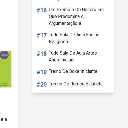
s
#16
Um Exemplo De Gênero Em
Que Predomina A
Argumentação é
#17
Tudo Sala De Aula Ensino
Religioso
#18
Tudo Sala De Aula Artes -
Anos Iniciais
#19
Treino De Boxe Iniciante
#20
Trecho De Romeu E Julieta
a
 e a