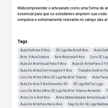
Webcompreender o artesanato como uma forma de arte,
essencial para que os estudantes ampliem sua visão
complexa e extremamente relevante no campo das art
Tags
Aula DeArtes 9 Ano
SE Liga Na Arte8 Ano
Aula DeA
Arte. 9 AnoCriativa
Arte Abstrata9 Ano
Livro SE Li
Aula De ArteVisual Para 9 Ano
Aula De ArtesPara O 9
Aula De ArtesCom Imagens 9 Ano
Trabalho DeArte Pa
Livro De Artes 6Ano SE Liga Na Arte Telares
Aula Para
Aula De Arte 9 AnoDesenho 3D
SE Liga NaTon Logo
Livro De Artes 6Ano SE Liga Na Arte Telares Amarelo
P
Artes Do 6 Ao9 Ano
Artes Materialidade ArtesVisuais
Aula De ArtePara Nono Ano
Rap Do Rrr SE Liga NaIdei