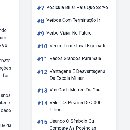
#7
Vesícula Biliar Para Que Serve
#8
Verbos Com Terminação Ir
ando
#9
Verbo Viajar No Futuro
 um
o 9o
#10
Venus Filme Final Explicado
#11
Vasos Grandes Para Sala
ebate
mações
#12
Vantagens E Desvantagens
o for
Da Escola Militar
#13
Van Gogh Morreu De Que
8 anos
#14
Valor Da Piscina De 5000
ter o
Litros
m base
e
#15
Usando O Símbolo Ou
dúvida
Compare As Potências