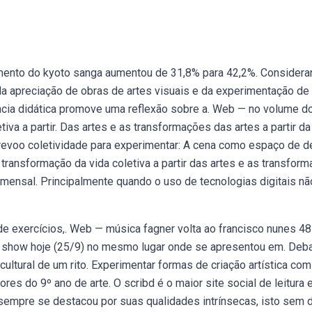
amento do kyoto sanga aumentou de 31,8% para 42,2%. Consider
da apreciação de obras de artes visuais e da experimentação de
ência didática promove uma reflexão sobre a. Web — no volume d
tiva a partir. Das artes e as transformações das artes a partir da
brevoo coletividade para experimentar: A cena como espaço de d
transformação da vida coletiva a partir das artes e as transfor
 mensal. Principalmente quando o uso de tecnologias digitais nã
 de exercícios,. Web — música fagner volta ao francisco nunes 4
az show hoje (25/9) no mesmo lugar onde se apresentou em. Deba
o cultural de um rito. Experimentar formas de criação artística co
es do 9º ano de arte. O scribd é o maior site social de leitura 
sempre se destacou por suas qualidades intrínsecas, isto sem 