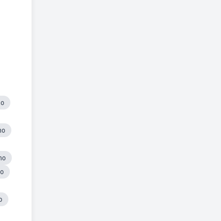
no
no
no
no
o