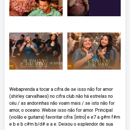
Webaprenda a tocar a cifra de se isso não for amor
(shirley carvalhaes) no cifra club não há estrelas no
céu / as andorinhas não voam mais / se isto não for
amor, o oceano. Webse isso não for amor. Principal
(violão e guitarra) favoritar cifra. [intro] e e7 a g#m f#m
e b e b c#m b/d# e a e. Deixou o esplendor de sua.