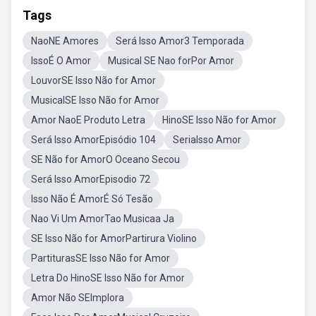
Tags
NaoNE Amores
Será Isso Amor3 Temporada
IssoÉ O Amor
Musical SE Nao forPor Amor
LouvorSE Isso Não for Amor
MusicalSE Isso Não for Amor
Amor NaoE Produto Letra
HinoSE Isso Não for Amor
Será Isso AmorEpisódio 104
SeriaIsso Amor
SE Não for AmorO Oceano Secou
Será Isso AmorEpisodio 72
Isso Não É AmorÉ Só Tesão
Nao Vi Um AmorTao Musicaa Ja
SE Isso Não for AmorPartirura Violino
PartiturasSE Isso Não for Amor
Letra Do HinoSE Isso Não for Amor
Amor Não SEImplora