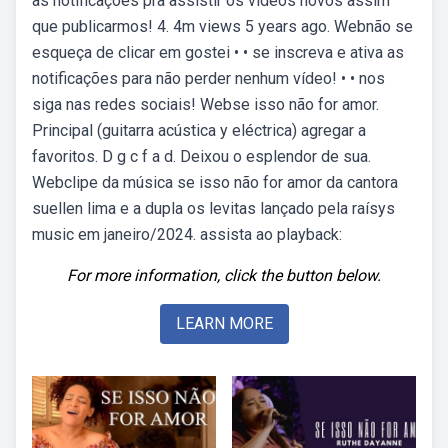
as notificações pra assistir os vídeos novos assim
que publicarmos! 4. 4m views 5 years ago. Webnão se
esqueça de clicar em gostei • • se inscreva e ativa as
notificações para não perder nenhum vídeo! • • nos
siga nas redes sociais! Webse isso não for amor.
Principal (guitarra acústica y eléctrica) agregar a
favoritos. D g c f a d. Deixou o esplendor de sua.
Webclipe da música se isso não for amor da cantora
suellen lima e a dupla os levitas lançado pela raísys
music em janeiro/2024. assista ao playback:
For more information, click the button below.
LEARN MORE