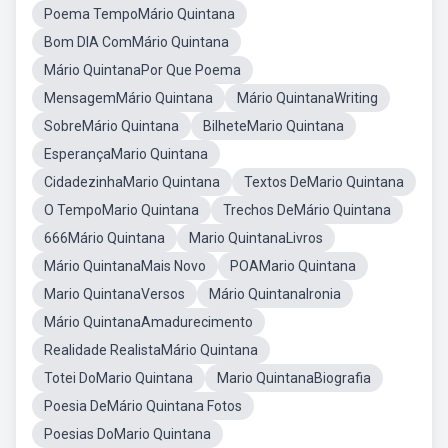
Poema TempoMário Quintana
Bom DIA ComMário Quintana
Mário QuintanaPor Que Poema
MensagemMário Quintana
Mário QuintanaWriting
SobreMário Quintana
BilheteMario Quintana
EsperançaMario Quintana
CidadezinhaMario Quintana
Textos DeMario Quintana
O TempoMario Quintana
Trechos DeMário Quintana
666Mário Quintana
Mario QuintanaLivros
Mário QuintanaMais Novo
POAMario Quintana
Mario QuintanaVersos
Mário QuintanaIronia
Mário QuintanaAmadurecimento
Realidade RealistaMário Quintana
Totei DoMario Quintana
Mario QuintanaBiografia
Poesia DeMário Quintana Fotos
Poesias DoMario Quintana