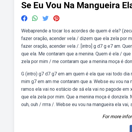
Se Eu Vou Na Mangueira Ela
Webaprende a tocar los acordes de quem é ela? (zeca 
fazer oração, acender vela / dizem que ela zela por m
fazer oração, acender vela /. [intro] g d7 g e7 am. Qu
que ela. Me contaram que a menina. Quem é ela / que v
zela por mim / me contaram que a menina moça é don
G (intro) g7 d7 g7 em am quem é ela que vai todo dia 
mim g7 em am me contaram que a. Webse eu vou na mang
ramos ela vai no estácio de sá ela vai no pagode em
que ela zela por mim. Que a menina moça é donzela. M
ouh, ouh / rrrra /. Webse eu vou na mangueira ela vai, 
For more infor