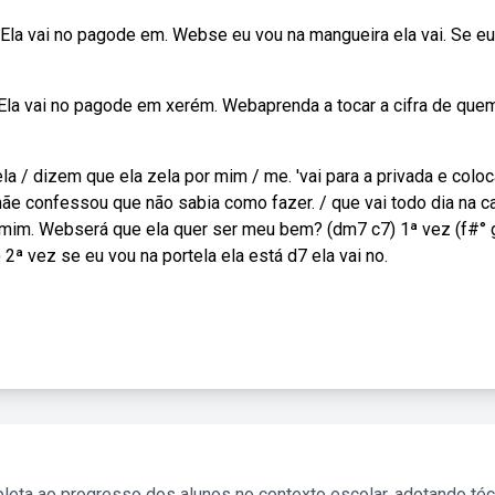
. Ela vai no pagode em. Webse eu vou na mangueira ela vai. Se e
. Ela vai no pagode em xerém. Webaprenda a tocar a cifra de que
ela / dizem que ela zela por mim / me. 'vai para a privada e coloc
mãe confessou que não sabia como fazer. / que vai todo dia na c
or mim. Webserá que ela quer ser meu bem? (dm7 c7) 1ª vez (f#°
 2ª vez se eu vou na portela ela está d7 ela vai no.
leta ao progresso dos alunos no contexto escolar, adotando té