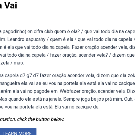
 Vai
pagodinho) en cifra club quem é ela? / que vai todo dia na cape
im. Leandro sapucahy / quem é ela / que vai todo dia na capela 
em é ela que vai todo dia na capela. Fazer oração acender vela, d
ai todo dia na capela / fazer oração, acender vela? / dizem que
zela / mas.
na capela d7 g7 d7 fazer oração acender vela, dizem que ela zel
ueira ela vai se eu vou na portela ela está ela vai no caciqu
 xerém ela vai no pagode em. Webfazer oração, acender vela. Di
as quando ela está na janela. Sempre joga beijos prá mim. Ouh, 
se vou na portela ela está. Ela vai no cacique de.
mation, click the button below.
LEARN MORE