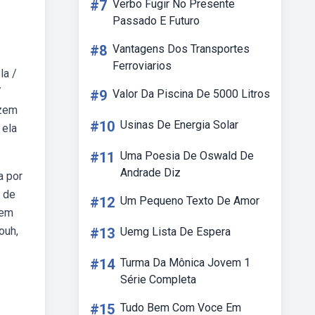
#7
Verbo Fugir No Presente
Passado E Futuro
#8
Vantagens Dos Transportes
Ferroviarios
la /
/
#9
Valor Da Piscina De 5000 Litros
izem
#10
Usinas De Energia Solar
 ela
#11
Uma Poesia De Oswald De
Andrade Diz
a por
e de
#12
Um Pequeno Texto De Amor
zem
ouh,
#13
Uemg Lista De Espera
#14
Turma Da Mônica Jovem 1
Série Completa
#15
Tudo Bem Com Voce Em