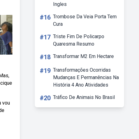
Ingles
#16
Trombose Da Veia Porta Tem
Cura
#17
Triste Fim De Policarpo
Quaresma Resumo
#18
Transformar M2 Em Hectare
#19
Transformações Ocorridas
 Mas,
Mudanças E Permanências Na
acique
História 4 Ano Atividades
#20
Tráfico De Animais No Brasil
u vou
ode