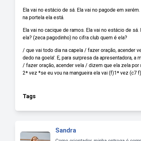
Ela vai no estácio de sá. Ela vai no pagode em xerém
na portela ela está.
Ela vai no cacique de ramos. Ela vai no estácio de sá
ela? (zeca pagodinho) no cifra club quem é ela?
/ que vai todo dia na capela / fazer oração, acender v
dedo na goela'. E, para surpresa da apresentadora, a 
/ fazer oração, acender vela / dizem que ela zela p
2ª vez *se eu vou na mangueira ela vai (f)1ª vez (c7 f)
Tags
Sandra
Como orientador, minha entrega é comp