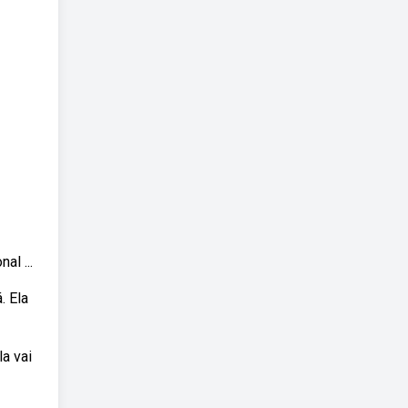
al ...
. Ela
la vai