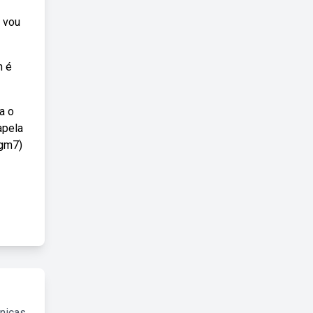
u vou
m é
a o
apela
 gm7)
cnicas