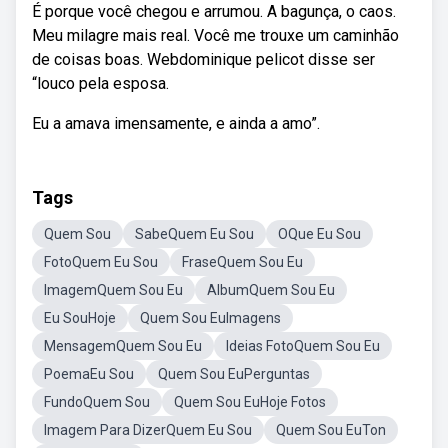
É porque você chegou e arrumou. A bagunça, o caos.
Meu milagre mais real. Você me trouxe um caminhão
de coisas boas. Webdominique pelicot disse ser
“louco pela esposa.
Eu a amava imensamente, e ainda a amo”.
Tags
Quem Sou
SabeQuem Eu Sou
OQue Eu Sou
FotoQuem Eu Sou
FraseQuem Sou Eu
ImagemQuem Sou Eu
AlbumQuem Sou Eu
Eu SouHoje
Quem Sou EuImagens
MensagemQuem Sou Eu
Ideias FotoQuem Sou Eu
PoemaEu Sou
Quem Sou EuPerguntas
FundoQuem Sou
Quem Sou EuHoje Fotos
Imagem Para DizerQuem Eu Sou
Quem Sou EuTon