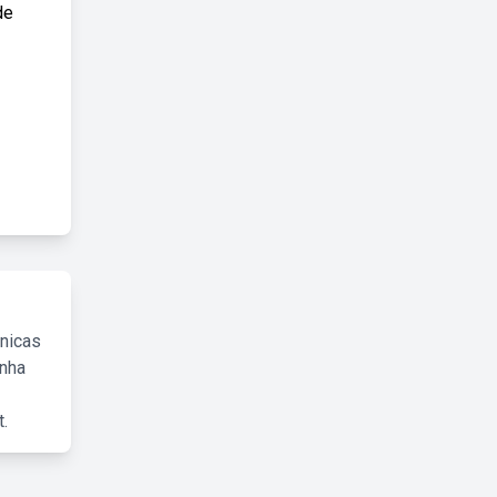
de
cnicas
inha
.