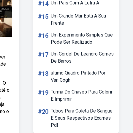
#14
Um Pais Com A Letra A
#15
Um Grande Mar Está A Sua
Frente
#16
Um Experimento Simples Que
Pode Ser Realizado
#17
Um Cordel De Leandro Gomes
ver
De Barros
ade
#18
último Quadro Pintado Por
Van Gogh
. O
até o
#19
Turma Do Chaves Para Colorir
.
E Imprimir
eja
#20
Tubos Para Coleta De Sangue
ano e
E Seus Respectivos Exames
Pdf