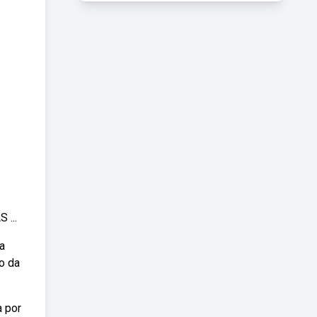
 ...
a
ão da
a por