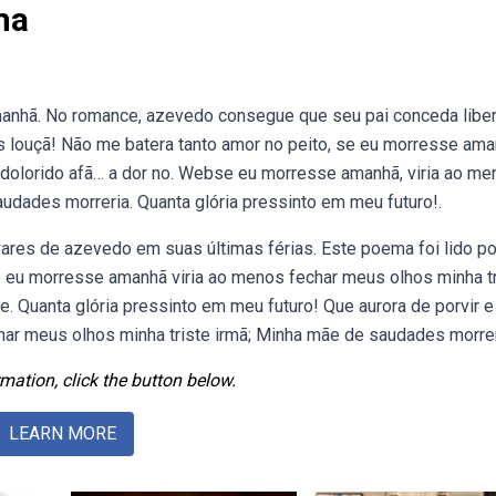
ma
anhã. No romance, azevedo consegue que seu pai conceda libe
s louçã! Não me batera tanto amor no peito, se eu morresse ama
o dolorido afã… a dor no. Webse eu morresse amanhã, viria ao me
udades morreria. Quanta glória pressinto em meu futuro!.
ares de azevedo em suas últimas férias. Este poema foi lido po
eu morresse amanhã viria ao menos fechar meus olhos minha tr
 Quanta glória pressinto em meu futuro! Que aurora de porvir e
ar meus olhos minha triste irmã; Minha mãe de saudades morrer
mation, click the button below.
LEARN MORE