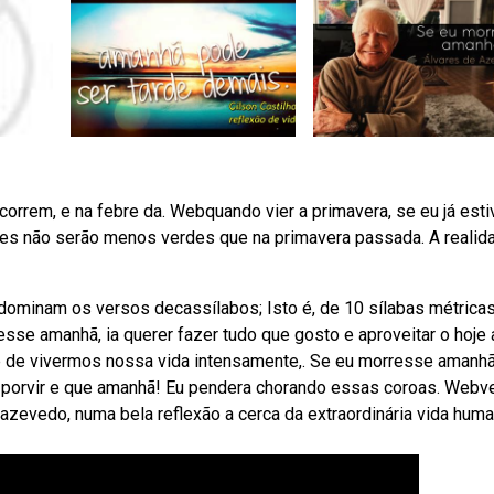
orrem, e na febre da. Webquando vier a primavera, se eu já esti
ores não serão menos verdes que na primavera passada. A realid
inam os versos decassílabos; Isto é, de 10 sílabas métricas
sse amanhã, ia querer fazer tudo que gosto e aproveitar o hoje 
 de vivermos nossa vida intensamente,. Se eu morresse amanhã
e porvir e que amanhã! Eu pendera chorando essas coroas. Webv
zevedo, numa bela reflexão a cerca da extraordinária vida hum