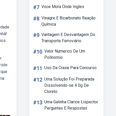
#7
Voce Mora Onde Ingles
#8
Vinagre E Bicarbonato Reação
Química
rdade
nhã!
#9
Vantagem E Desvantagem Do
nos.
Transporte Ferroviário
#10
Valor Numerico De Um
Polinomio
r.
iste
#11
Uso Da Crase Para Concurso
 que
ia.
#12
Uma Solução Foi Preparada
Dissolvendo-se 4 0g De
Cloreto
#13
Uma Galinha Clarice Lispector
Perguntas E Respostas