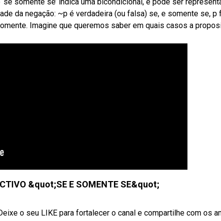
se somente se’ indica uma bicondicional, e pode ser represent
dade da negação: ~p é verdadeira (ou falsa) se, e somente se, p 
 e somente. Imagine que queremos saber em quais casos a propos
ECTIVO &quot;SE E SOMENTE SE&quot;
xe o seu LIKE para fortalecer o canal e compartilhe com os 