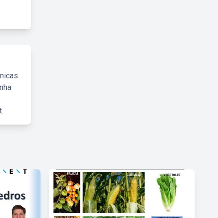
cnicas
inha
.