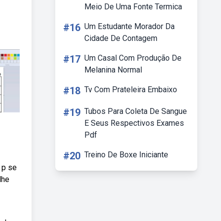
Meio De Uma Fonte Termica
#16
Um Estudante Morador Da
Cidade De Contagem
#17
Um Casal Com Produção De
Melanina Normal
#18
Tv Com Prateleira Embaixo
#19
Tubos Para Coleta De Sangue
E Seus Respectivos Exames
Pdf
#20
Treino De Boxe Iniciante
 p se
lhe