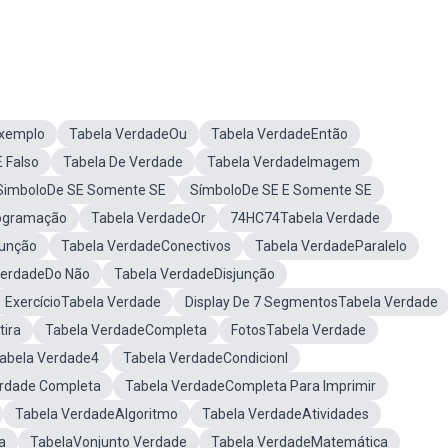
Exemplo
Tabela VerdadeOu
Tabela VerdadeEntão
 Falso
Tabela De Verdade
Tabela VerdadeImagem
SimboloDe SE Somente SE
SímboloDe SE E Somente SE
ogramação
Tabela VerdadeOr
74HC74Tabela Verdade
junção
Tabela VerdadeConectivos
Tabela VerdadeParalelo
VerdadeDo Não
Tabela VerdadeDisjunção
ExercícioTabela Verdade
Display De 7 SegmentosTabela Verdade
ira
Tabela VerdadeCompleta
FotosTabela Verdade
abela Verdade4
Tabela VerdadeCondicionl
erdade Completa
Tabela VerdadeCompleta Para Imprimir
Tabela VerdadeAlgoritmo
Tabela VerdadeAtividades
a
TabelaVonjunto Verdade
Tabela VerdadeMatemática