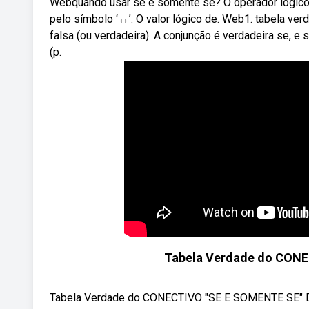
Webquando usar se e somente se? O operador lógico ‘
pelo símbolo ‘↔’. O valor lógico de. Web1. tabela ver
falsa (ou verdadeira). A conjunção é verdadeira se,
(p.
Tabela Verdade do CON
Tabela Verdade do CONECTIVO "SE E SOMENTE SE" Dei