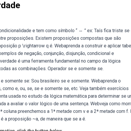
rdade
ndicionalidade e tem como símbolo “ ⇔ ” ex: Taís fica triste se
ntre proposições. Existem proposições compostas que são
posição p \rightarrow q é. Webaprenda a construir e aplicar tab
emplos de negação, conjunção, disjunção, condicional e
a verdade é uma ferramenta fundamental no campo da lógica
r todas as combinações. Operador se e somente se.
e somente se: Sou brasileiro se e somente. Webaprenda o
s, como e, ou, se, se e somente se, etc. Veja também exercícios
enta usada no estudo da lógica matemática para determinar se 
juda a avaliar o valor lógico de uma sentença. Webveja como mon
1ª coluna preenchemos a 1ª metade com v e a 2ª metade com f. 
 a proposição ~a, de maneira que se a é.
mation, click the button below.