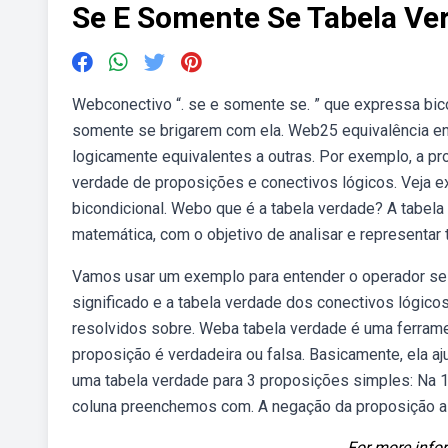
Se E Somente Se Tabela Ve
Webconectivo “. se e somente se. ” que expressa bico
somente se brigarem com ela. Web25 equivalência e
logicamente equivalentes a outras. Por exemplo, a pro
verdade de proposições e conectivos lógicos. Veja ex
bicondicional. Webo que é a tabela verdade? A tabel
matemática, com o objetivo de analisar e representa
Vamos usar um exemplo para entender o operador se 
significado e a tabela verdade dos conectivos lógico
resolvidos sobre. Weba tabela verdade é uma ferram
proposição é verdadeira ou falsa. Basicamente, ela a
uma tabela verdade para 3 proposições simples: Na 
coluna preenchemos com. A negação da proposição a é
For more infor