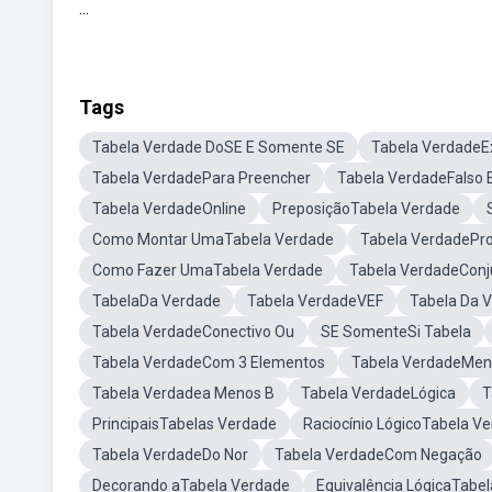
...
Tags
Tabela Verdade DoSE E Somente SE
Tabela Verdade
Tabela VerdadePara Preencher
Tabela VerdadeFalso E
Tabela VerdadeOnline
PreposiçãoTabela Verdade
Como Montar UmaTabela Verdade
Tabela VerdadePr
Como Fazer UmaTabela Verdade
Tabela VerdadeCon
TabelaDa Verdade
Tabela VerdadeVEF
Tabela Da 
Tabela VerdadeConectivo Ou
SE SomenteSi Tabela
Tabela VerdadeCom 3 Elementos
Tabela VerdadeMent
Tabela Verdadea Menos B
Tabela VerdadeLógica
T
PrincipaisTabelas Verdade
Raciocínio LógicoTabela V
Tabela VerdadeDo Nor
Tabela VerdadeCom Negação
Decorando aTabela Verdade
Equivalência LógicaTabel