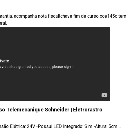
antia, acompanha nota fiscal!chave fim de curso xce145c tem
ral.
o Telemecanique Schneider | Eletrorastro
são Elétrica: 24V •Possui LED Integrado: Sim •Altura: 5cm ...