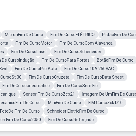
MicronFim De Curso
Fim De CursoELÉTRICO
PistãoFim De Cur
orta
Fim De CursoMotor
Fim De CursoCom Alavanca
es
Fim De CursoLaser
Fim De CursoScheneider
m De CursoIndução
Fim De CursoPara Portas
BotãoFim De Curso
Swit
Fim De CursoPro Auto
Fim De Curso10A 250VAC
 CursoSt 30
Fim De CursoCruzeta
Fim De CursoData Sheet
Fim DeCursopneumatico
Fim De CursoSem Fio
ecanique
Sensor Fim De CursoZcp21
Imagem De UmFim De Curs
ecânicoFim De Curso
MiniFim De Curso
FIM CursoZck D10
FotoDe Fim De Curso
Schneider EletricFim De Curso
ron Fim De Curso2050
Fim De CursoReforçado