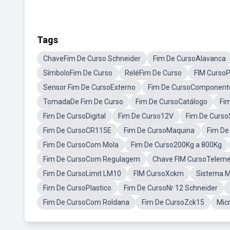
Tags
ChaveFim De Curso Schneider
Fim De CursoAlavanca
SímboloFim De Curso
ReléFim De Curso
FIM CursoP
Sensor Fim De CursoExterno
Fim De CursoComponent
TomadaDe Fim De Curso
Fim De CursoCatálogo
Fi
Fim De CursoDigital
Fim De Curso12V
Fim De Curso
Fim De CursoCR115E
Fim De CursoMaquina
Fim De
Fim De CursoCom Mola
Fim De Curso200Kg a 800Kg
Fim De CursoCom Regulagem
Chave FIM CursoTelem
Fim De CursoLimit LM10
FIM CursoXckm
Sistema M
Fim De CursoPlastico
Fim De CursoNr 12 Schneider
Fim De CursoCom Roldana
Fim De CursoZck15
Mic