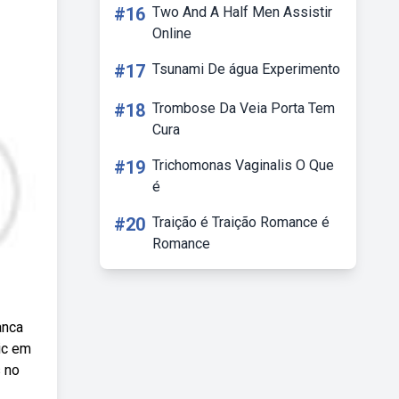
#16
Two And A Half Men Assistir
Online
#17
Tsunami De água Experimento
#18
Trombose Da Veia Porta Tem
Cura
#19
Trichomonas Vaginalis O Que
é
#20
Traição é Traição Romance é
Romance
anca
ic em
 no