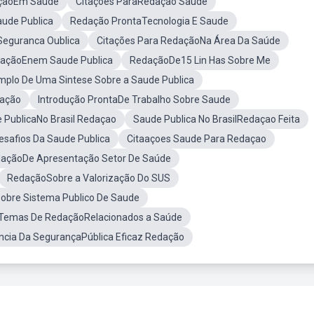
çãoEm Saúde
Citações ParaRedação Saúde
ude Publica
Redação ProntaTecnologia E Saude
eguranca Oublica
Citações Para RedaçãoNa Área Da Saúde
daçãoEnem Saude Publica
RedaçãoDe15 Lin Has Sobre Me
mplo De Uma Sintese Sobre a Saude Publica
tação
Introdução ProntaDe Trabalho Sobre Saude
 PublicaNo Brasil Redaçao
Saude Publica No BrasilRedaçao Feita
safios Da Saude Publica
Citaaçoes Saude Para Redaçao
açãoDe Apresentação Setor De Saúde
RedaçãoSobre a Valorização Do SUS
obre Sistema Publico De Saude
Temas De RedaçãoRelacionados a Saúde
ncia Da SegurançaPública Eficaz Redação