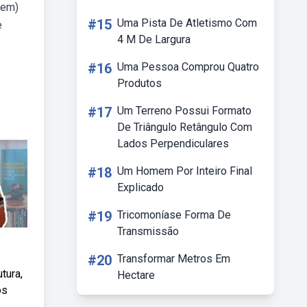
nem)
#15
Uma Pista De Atletismo Com
e
4 M De Largura
#16
Uma Pessoa Comprou Quatro
Produtos
#17
Um Terreno Possui Formato
De Triângulo Retângulo Com
Lados Perpendiculares
#18
Um Homem Por Inteiro Final
Explicado
#19
Tricomoníase Forma De
Transmissão
#20
Transformar Metros Em
tura,
Hectare
os