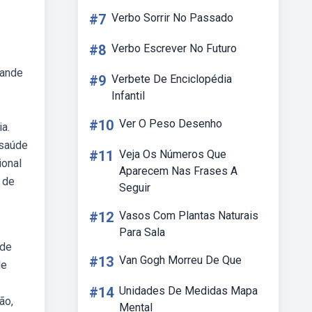
#7
Verbo Sorrir No Passado
#8
Verbo Escrever No Futuro
rande
#9
Verbete De Enciclopédia
Infantil
#10
Ver O Peso Desenho
a.
 saúde
#11
Veja Os Números Que
ional
Aparecem Nas Frases A
 de
Seguir
#12
Vasos Com Plantas Naturais
Para Sala
úde
#13
Van Gogh Morreu De Que
de
#14
Unidades De Medidas Mapa
ão,
Mental