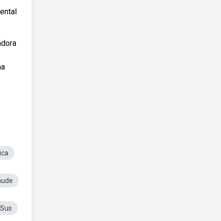
ental
adora
ma
ica
aude
 Sus