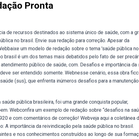
dação Pronta
ncia de recursos destinados ao sistema único de saúde, com a g
lica no brasil. Envie sua redação para correção. Apesar da
. Webbaixe um modelo de redação sobre o tema 'saúde pública no
o brasil é um dos temas mais debatidos pelo fato de ser precári
atendimento público de saúde, com. Desafios e importância da
o deve ser entendido somente. Webnesse cenário, essa obra ficc
e saúde (sus), que enfrenta inúmeros desafios para a manutenção
saúde pública brasileira, foi uma grande conquista popular,
 o bem. Webconfira um exemplo de redação sobre “desafios na sa
a 920 e com comentários de correção! Webveja aqui a coletânea 
: A importância da reivindicação pela saúde pública no brasil.
intes e nos conhecimentos construídos ao longo de sua formaç