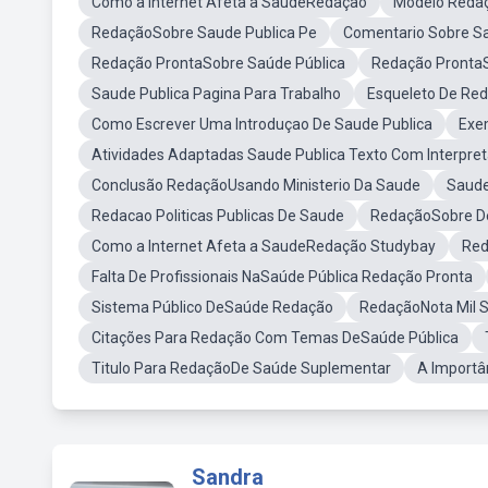
Como a Internet Afeta a SaudeRedação
Modelo Reda
RedaçãoSobre Saude Publica Pe
Comentario Sobre Sa
Redação ProntaSobre Saúde Pública
Redação ProntaS
Saude Publica Pagina Para Trabalho
Esqueleto De Re
Como Escrever Uma Introduçao De Saude Publica
Exe
Atividades Adaptadas Saude Publica Texto Com Interpre
Conclusão RedaçãoUsando Ministerio Da Saude
Saude
Redacao Politicas Publicas De Saude
RedaçãoSobre De
Como a Internet Afeta a SaudeRedação Studybay
Red
Falta De Profissionais NaSaúde Pública Redação Pronta
Sistema Público DeSaúde Redação
RedaçãoNota Mil S
Citações Para Redação Com Temas DeSaúde Pública
Titulo Para RedaçãoDe Saúde Suplementar
A Importâ
Sandra