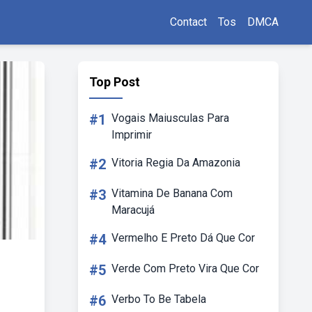
Contact
Tos
DMCA
Top Post
#1
Vogais Maiusculas Para
Imprimir
#2
Vitoria Regia Da Amazonia
#3
Vitamina De Banana Com
Maracujá
#4
Vermelho E Preto Dá Que Cor
#5
Verde Com Preto Vira Que Cor
#6
Verbo To Be Tabela