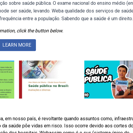
dação sobre saúde pública. O exame nacional do ensino médio (e
pode ser saúde, levando. Weba qualidade dos serviços de saúd
 frequência entre a população. Sabendo que a saúde é um direito.
mation, click the button below.
LEARN MORE
ca, em nosso país, é revoltante quando assuntos como, infraestru
 da saúde põe vidas em risco. Isso ocorre devido aos cortes d
nção dos hospitais. Webassim como é o sus (sistema único de