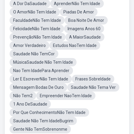
A Dor DaSaudade
AprenderNão Tem Idade
O AmorNão Tem Idade
Piadas De Amor
FaculdadeNão Tem Idade
Boa Noite De Amor
FelicidadeNão Tem Idade
Imagens Anos 60
PrevençãoNão Tem Idade
A MaiorSaudade
Amor Verdadeiro
Estudos NaoTem Idade
Saudade Não TemCor
MúsicaSaudade Não Tem Idade
Nao Tem IdadePara Aprender
Ler E EscreverNão Tem Idade
Frases SobreIdade
Mensagem Bodas De Ouro
Saudade Não Tema Ver
Não Tem2
Empreender NaoTem Idade
1 Ano DeSaudade
Por Que ConhecimentoNão Tem Idade
Saudade Não Tem IdadeBugrim
Gente Não TemSobrenonme