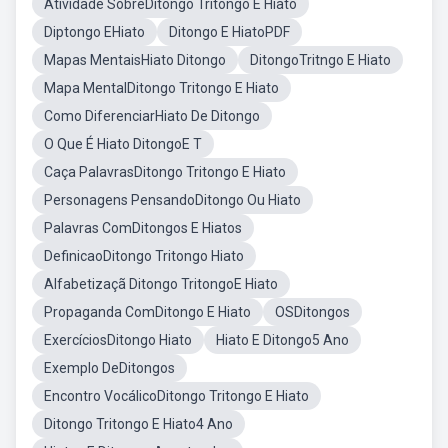
Atividade SobreDitongo Tritongo E Hiato
Diptongo EHiato
Ditongo E HiatoPDF
Mapas MentaisHiato Ditongo
DitongoTritngo E Hiato
Mapa MentalDitongo Tritongo E Hiato
Como DiferenciarHiato De Ditongo
O Que É Hiato DitongoE T
Caça PalavrasDitongo Tritongo E Hiato
Personagens PensandoDitongo Ou Hiato
Palavras ComDitongos E Hiatos
DefinicaoDitongo Tritongo Hiato
Alfabetizaçã Ditongo TritongoE Hiato
Propaganda ComDitongo E Hiato
OSDitongos
ExercíciosDitongo Hiato
Hiato E Ditongo5 Ano
Exemplo DeDitongos
Encontro VocálicoDitongo Tritongo E Hiato
Ditongo Tritongo E Hiato4 Ano