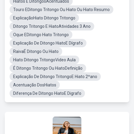
Hiatos E DitongosAcentuados
Touro EDitongo Tritongo Ou Hiato Ou Hiato Resumo
ExplicaçãoHiato Ditongo Tritongo
Ditongo Tritongo E HiatoAtividades 3 Ano
Oque EDitongo Hiato Tritongo
Explicação De Ditongo HiatoE Dígrafo
RaivaÉ Ditongo Ou Hiato
Hiato Ditongo TritongoVideo Aula
É Ditongo Tritongo Ou HiatoDefinição
Explicação De Ditongo TritongoE Hiato 2ºano
Acentuação DosHiatos
Diferença De Ditongo HiatoE Digrafo