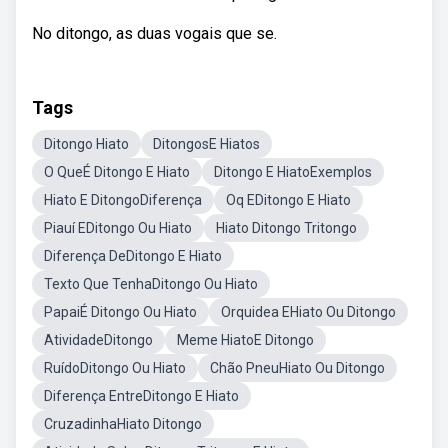
No ditongo, as duas vogais que se.
Tags
Ditongo Hiato
DitongosE Hiatos
O QueÉ Ditongo E Hiato
Ditongo E HiatoExemplos
Hiato E DitongoDiferença
Oq EDitongo E Hiato
Piauí EDitongo Ou Hiato
Hiato Ditongo Tritongo
Diferença DeDitongo E Hiato
Texto Que TenhaDitongo Ou Hiato
PapaiÉ Ditongo Ou Hiato
Orquidea EHiato Ou Ditongo
AtividadeDitongo
Meme HiatoE Ditongo
RuídoDitongo Ou Hiato
Chão PneuHiato Ou Ditongo
Diferença EntreDitongo E Hiato
CruzadinhaHiato Ditongo