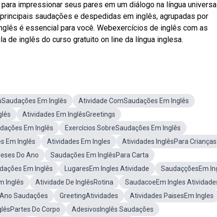
ara impressionar seus pares em um diálogo na língua universa
 principais saudações e despedidas em inglês, agrupadas por
nglês é essencial para você. Webexercícios de inglês com as
de inglês do curso gratuito on line da língua inglesa.
mSaudações Em Inglês
Atividade ComSaudações Em Inglês
glês
Atividades Em InglêsGreetings
dações Em Inglês
Exercícios SobreSaudações Em Inglês
s Em Inglês
Atividades Em Ingles
Atividades InglêsPara Crianças
Meses Do Ano
Saudações Em InglêsPara Carta
ações Em Inglês
LugaresEm Ingles Atividade
SaudaççõesEm In
 Inglês
Atividade De InglêsRotina
SaudacoeEm Ingles Atividade
6 Ano Saudações
GreetingAtividades
Atividades PaisesEm Ingles
glêsPartes Do Corpo
AdesivosInglês Saudações