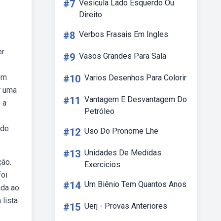
#7
Vesícula Lado Esquerdo Ou
Direito
#8
Verbos Frasais Em Ingles
er
#9
Vasos Grandes Para Sala
em
#10
Varios Desenhos Para Colorir
r uma
#11
Vantagem E Desvantagem Do
 a
Petróleo
 de
#12
Uso Do Pronome Lhe
#13
Unidades De Medidas
ção.
Exercicios
foi
#14
Um Biênio Tem Quantos Anos
ada ao
lista
#15
Uerj - Provas Anteriores