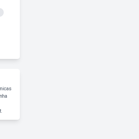
cnicas
inha
.