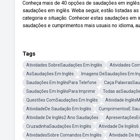
Conheça mais de 40 opções de saudações em inglês p
saudações em inglês. Weba seguir, estão listadas as
categoria e situação. Conhecer estas saudações em i
saudações e cumprimentos mais usuais no idioma, aula 
Tags
Atividades SobreSaudações Em Inglês
Atividades Co
AsSaudações Em Inglês
Imagens DeSaudações Em In
Saudações Em InglêsPara Telefone
Caça PalavrasSau
Saudações Em InglêsPara Imprimir
Todas asSaudaçõe
Questões ComSaudações Em Inglês
Atividade Inglês
AtividadeDe Saudação Em Inglês
CumprimentosE Saud
Atividade De Inglês2 Ano Saudações
ApresentaçõesEm
CruzadinhaSaudações Em Inglês
Atividade De Inglês
AtividadesSobre Comandos Em Inglês
Atividade De In