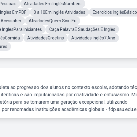
Pessoais
Atividades Em InglêsNumbers
Inglês EmPDF
0 a 10Em Inglês Atividades
Exercícios InglêsBásico
êsAcessaber
AtividadesQuem Soiu Eu
 InglesPara Iniciantes
Caça PalavraE Saudações E Inglês
glêsComida
AtividadesGreetins
Atividades Inglês7 Ano
ares
leta ao progresso dos alunos no contexto escolar, adotando té
tênticas e são impulsionadas por criatividade e entusiasmo. M
etória para se tornarem uma geração excepcional, utilizando
 por renomadas instituições acadêmicas globais - fdp.aau.edu.et