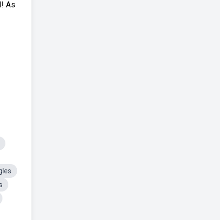
l! As
gles
s