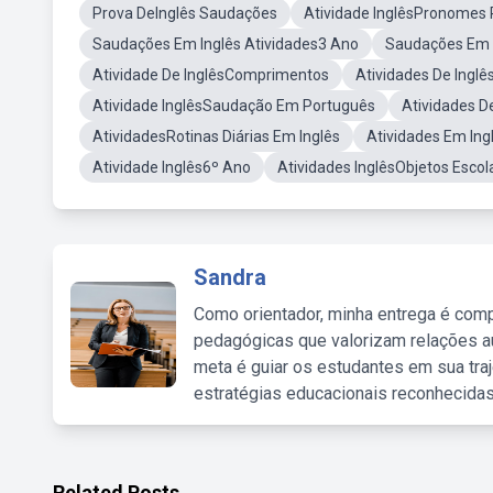
Prova DeInglês Saudações
Atividade InglêsPronomes 
Saudações Em Inglês Atividades3 Ano
Saudações Em 
Atividade De InglêsComprimentos
Atividades De Ingl
Atividade InglêsSaudação Em Português
Atividades De
AtividadesRotinas Diárias Em Inglês
Atividades Em In
Atividade Inglês6º Ano
Atividades InglêsObjetos Escol
Sandra
Como orientador, minha entrega é comp
pedagógicas que valorizam relações au
meta é guiar os estudantes em sua traj
estratégias educacionais reconhecidas
Related Posts