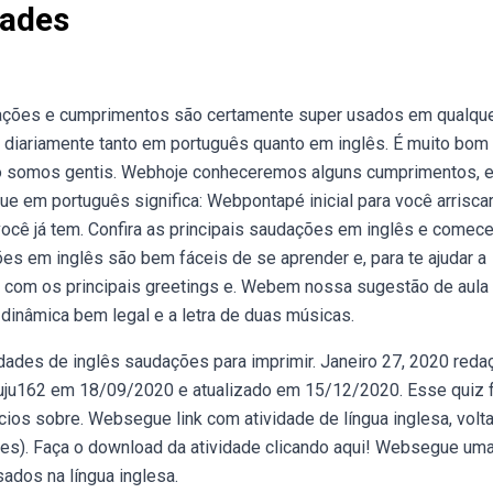
dades
ações e cumprimentos são certamente super usados em qualqu
 diariamente tanto em português quanto em inglês. É muito bom
o somos gentis. Webhoje conheceremos alguns cumprimentos, 
 que em português significa: Webpontapé inicial para você arrisca
ocê já tem. Confira as principais saudações em inglês e comece
es em inglês são bem fáceis de se aprender e, para te ajudar a
a com os principais greetings e. Webem nossa sugestão de aula
 dinâmica bem legal e a letra de duas músicas.
idades de inglês saudações para imprimir. Janeiro 27, 2020 reda
r juju162 em 18/09/2020 e atualizado em 15/12/2020. Esse quiz 
ios sobre. Websegue link com atividade de língua inglesa, volt
es). Faça o download da atividade clicando aqui! Websegue uma 
dos na língua inglesa.