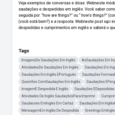
Veja exemplos de conversas e dicas. Webneste módulo 
saudações e despedidas em inglês. Você saber com
seguida por: “how are things?” ou “ how’s things?” (co
(você está bem?) e a resposta. Webneste post iupi in
despedidas e cumprimentos em inglês e saberá o que 
Tags
ImagensDe Saudações Em Inglês
AsSaudações Em In
AtividadesDe Saudações Em Inglês
Saudações Em Ing
Saudações Em Inglês EPortuguês
Saudações Formais
Questões ComSaudações Em Inglês
Saudações EPerg
ImagemE Despedida E Inglês
Saudações EDepesdidas 
Atividades De Inglês SaudaçõesPara Imprimir
Cumprim
Saudacoes EmIngles Em Cartaz
Saudações Em Inglês
MensagemEm Inglês De Despedida
Greetings EmIngle