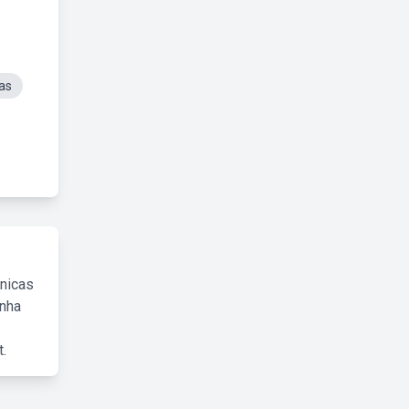
as
cnicas
inha
.