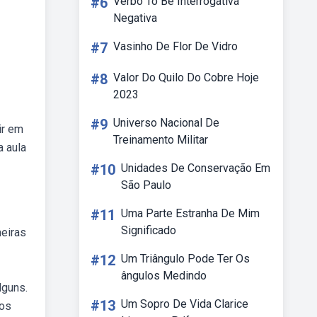
#6
Verbo To Be Interrogativa
Negativa
#7
Vasinho De Flor De Vidro
#8
Valor Do Quilo Do Cobre Hoje
2023
#9
Universo Nacional De
ir em
Treinamento Militar
a aula
#10
Unidades De Conservação Em
São Paulo
#11
Uma Parte Estranha De Mim
Significado
eiras
#12
Um Triângulo Pode Ter Os
ângulos Medindo
lguns.
#13
Um Sopro De Vida Clarice
dos