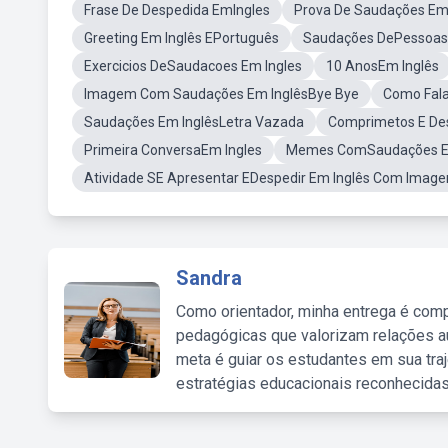
Frase De Despedida EmIngles
Prova De Saudações Em
Greeting Em Inglês EPortuguês
Saudações DePessoas 
Exercicios DeSaudacoes Em Ingles
10 AnosEm Inglês
Imagem Com Saudações Em InglêsBye Bye
Como Fala
Saudações Em InglêsLetra Vazada
Comprimetos E De
Primeira ConversaEm Ingles
Memes ComSaudações Em
Atividade SE Apresentar EDespedir Em Inglês Com Image
Sandra
Como orientador, minha entrega é comp
pedagógicas que valorizam relações au
meta é guiar os estudantes em sua traj
estratégias educacionais reconhecidas