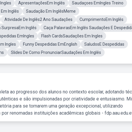
Ingles
ApresentaçõesEm Inglês
Saudaçoes EmIngles Treino
Em Inglês
Saudação Em InglêsMeme
Atividade De Inglês2 Ano Saudações
CumprimentoEm Inglês
 SurpresaEm Inglês
Caça PalavrasEm Inglês Saudações E Despedid
spedidas EmIngles
Flash CardsSaudações Em Ingles
 Ingles
Funny Despedidas EmEnglish
SaludosE Despedidas
ns
Slides De Como PronunciarSaudações Em Inglês
leta ao progresso dos alunos no contexto escolar, adotando té
tênticas e são impulsionadas por criatividade e entusiasmo. M
etória para se tornarem uma geração excepcional, utilizando
 por renomadas instituições acadêmicas globais - fdp.aau.edu.et