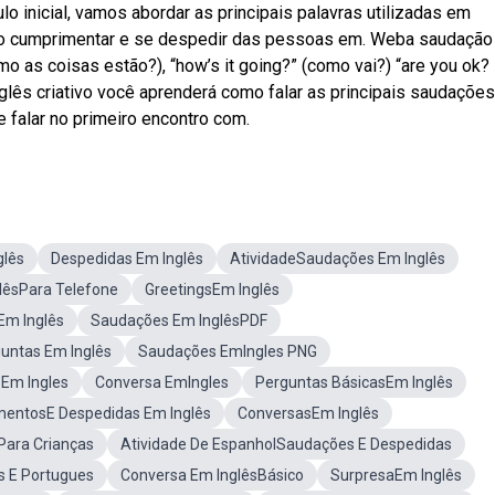
inicial, vamos abordar as principais palavras utilizadas em
o cumprimentar e se despedir das pessoas em. Weba saudação
mo as coisas estão?), “how’s it going?” (como vai?) “are you ok? 
glês criativo você aprenderá como falar as principais saudações
falar no primeiro encontro com.
glês
Despedidas Em Inglês
AtividadeSaudações Em Inglês
lêsPara Telefone
GreetingsEm Inglês
Em Inglês
Saudações Em InglêsPDF
untas Em Inglês
Saudações EmIngles PNG
Em Ingles
Conversa EmIngles
Perguntas BásicasEm Inglês
entosE Despedidas Em Inglês
ConversasEm Inglês
Para Crianças
Atividade De EspanholSaudações E Despedidas
s E Portugues
Conversa Em InglêsBásico
SurpresaEm Inglês