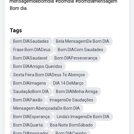
mensagemdebomdia #bomdia #bomdiamensagem
Bom dia.
Tags
Bom DIASaudades
Bela MensagemDe Bom DIA
Frase Bom DIADeus
Bom DIACom Saudades
Bom DIASaudavel
Bom DIAPerseverança
Bom DIAAmigos Queridos
Sexta Feira Bom DIADeus Te Abençoe
Bom DIAImagens
DIA 14 DeMarço
SaudaçãoBom DIA
Bom DIAMinha Amiga
Bom DIAPaixão
ImagensDe Saudações
Mensagem AbençoadaDe Bom DIA
Bom DIAEsperança
Linda's ImagensDe Bom DIA
Bom DIAQuarta
Boa Noite BomSábado
Bom DIAInspirador
Bom DIACarinho