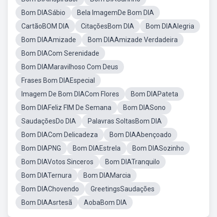
Bom DIASábio
Bela ImagemDe Bom DIA
CartãoBOM DIA
CitaçõesBom DIA
Bom DIAAlegria
Bom DIAAmizade
Bom DIAAmizade Verdadeira
Bom DIACom Serenidade
Bom DIAMaravilhoso Com Deus
Frases Bom DIAEspecial
Imagem De Bom DIACom Flores
Bom DIAPateta
Bom DIAFeliz FIM De Semana
Bom DIASono
SaudaçõesDo DIA
Palavras SoltasBom DIA
Bom DIACom Delicadeza
Bom DIAAbençoado
Bom DIAPNG
Bom DIAEstrela
Bom DIASozinho
Bom DIAVotos Sinceros
Bom DIATranquilo
Bom DIATernura
Bom DIAMarcia
Bom DIAChovendo
GreetingsSaudações
Bom DIAAsrtesã
AobaBom DIA