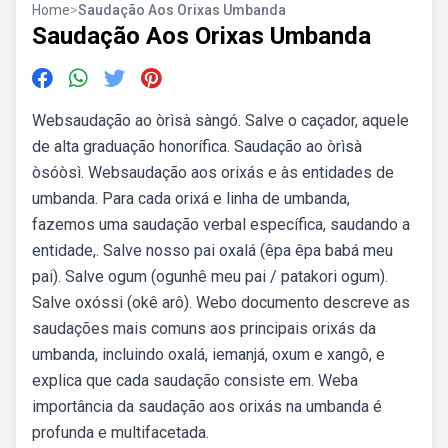
Home
>
Saudação Aos Orixas Umbanda
Saudação Aos Orixas Umbanda
Websaudação ao òrìsà sàngó. Salve o caçador, aquele
de alta graduação honorífica. Saudação ao òrìsà
òsóòsì. Websaudação aos orixás e às entidades de
umbanda. Para cada orixá e linha de umbanda,
fazemos uma saudação verbal específica, saudando a
entidade,. Salve nosso pai oxalá (êpa êpa babá meu
pai). Salve ogum (ogunhê meu pai / patakori ogum).
Salve oxóssi (okê arô). Webo documento descreve as
saudações mais comuns aos principais orixás da
umbanda, incluindo oxalá, iemanjá, oxum e xangô, e
explica que cada saudação consiste em. Weba
importância da saudação aos orixás na umbanda é
profunda e multifacetada.