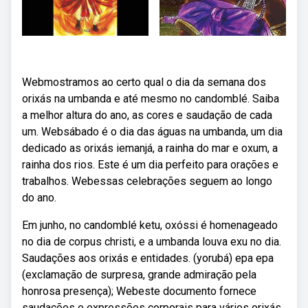
Webmostramos ao certo qual o dia da semana dos
orixás na umbanda e até mesmo no candomblé. Saiba
a melhor altura do ano, as cores e saudação de cada
um. Websábado é o dia das águas na umbanda, um dia
dedicado as orixás iemanjá, a rainha do mar e oxum, a
rainha dos rios. Este é um dia perfeito para orações e
trabalhos. Webessas celebrações seguem ao longo
do ano.
Em junho, no candomblé ketu, oxóssi é homenageado
no dia de corpus christi, e a umbanda louva exu no dia.
Saudações aos orixás e entidades. (yorubá) epa epa
(exclamação de surpresa, grande admiração pela
honrosa presença); Webeste documento fornece
saudações e expressões corporais para vários orixás