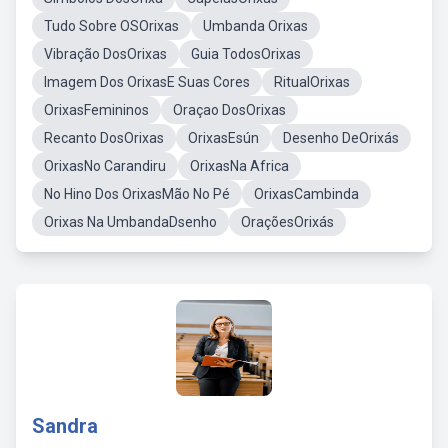
Tudo Sobre OSOrixas
Umbanda Orixas
Vibração DosOrixas
Guia TodosOrixas
Imagem Dos OrixasE Suas Cores
RitualOrixas
OrixasFemininos
Oraçao DosOrixas
Recanto DosOrixas
OrixasEsún
Desenho DeOrixás
OrixasNo Carandiru
OrixasNa Africa
No Hino Dos OrixasMão No Pé
OrixasCambinda
Orixas Na UmbandaDsenho
OraçõesOrixás
Sandra