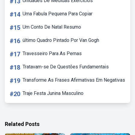
#13
Unidades De Medidas Exercicios
#14
Uma Fabula Pequena Para Copiar
#15
Um Conto De Natal Resumo
#16
último Quadro Pintado Por Van Gogh
#17
Travesseiro Para As Pernas
#18
Tratavam-se De Questões Fundamentais
#19
Transforme As Frases Afirmativas Em Negativas
#20
Traje Festa Junina Masculino
Related Posts