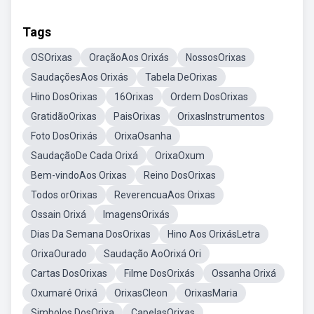
Tags
OSOrixas
OraçãoAos Orixás
NossosOrixas
SaudaçõesAos Orixás
Tabela DeOrixas
Hino DosOrixas
16Orixas
Ordem DosOrixas
GratidãoOrixas
PaisOrixas
OrixasInstrumentos
Foto DosOrixás
OrixaOsanha
SaudaçãoDe Cada Orixá
OrixaOxum
Bem-vindoAos Orixas
Reino DosOrixas
Todos orOrixas
ReverencuaAos Orixas
Ossain Orixá
ImagensOrixás
Dias Da Semana DosOrixas
Hino Aos OrixásLetra
OrixaOurado
Saudação AoOrixá Ori
Cartas DosOrixas
Filme DosOrixás
Ossanha Orixá
Oxumaré Orixá
OrixasCleon
OrixasMaria
Simbolos DosOrixa
CapelasOrixas