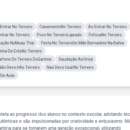
ntrar No Terreiro
CasamentoNo Terreiro
Ao Entrar No Terreiro
rar No Terreiro
Povo No TerreiroLajeado
FofocaNo Terreiro
ação NoMuay Thai
Festa No TerreiroDe Mãe Bernadete Na Bahia
inha De ErêsNo Terreiro
efone Do Terreiro DoGantois
Saudação AoOrixá
ão Devo IrAo Terreiro
Nao Devo UsarNo Terreiro
 De Aula
leta ao progresso dos alunos no contexto escolar, adotando té
tênticas e são impulsionadas por criatividade e entusiasmo. M
etória para se tornarem uma geração excepcional, utilizando