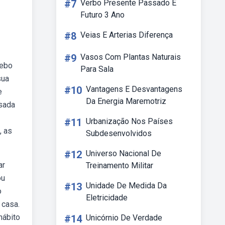
#7
Verbo Presente Passado E
Futuro 3 Ano
#8
Veias E Arterias Diferença
#9
Vasos Com Plantas Naturais
Webo
Para Sala
sua
#10
Vantagens E Desvantagens
e
Da Energia Maremotriz
usada
#11
Urbanização Nos Países
, as
Subdesenvolvidos
#12
Universo Nacional De
ar
Treinamento Militar
ou
#13
Unidade De Medida Da
o
Eletricidade
 casa.
hábito
#14
Unicórnio De Verdade