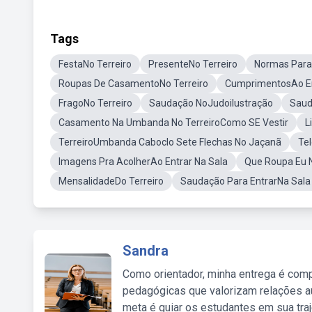
Tags
FestaNo Terreiro
PresenteNo Terreiro
Normas ParaE
Roupas De CasamentoNo Terreiro
CumprimentosAo Ent
FragoNo Terreiro
Saudação NoJudoilustração
Saud
Casamento Na Umbanda No TerreiroComo SE Vestir
L
TerreiroUmbanda Caboclo Sete Flechas No Jaçanã
Tel
Imagens Pra AcolherAo Entrar Na Sala
Que Roupa Eu N
MensalidadeDo Terreiro
Saudação Para EntrarNa Sala
Sandra
Como orientador, minha entrega é comp
pedagógicas que valorizam relações au
meta é guiar os estudantes em sua traj