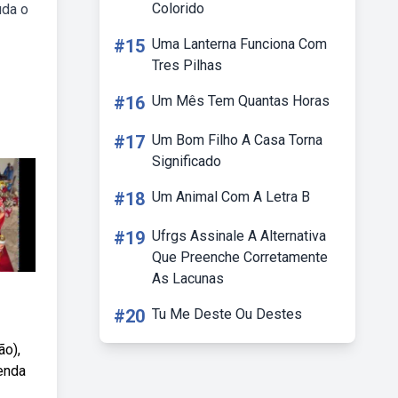
Colorido
úda o
#15
Uma Lanterna Funciona Com
Tres Pilhas
#16
Um Mês Tem Quantas Horas
#17
Um Bom Filho A Casa Torna
Significado
#18
Um Animal Com A Letra B
#19
Ufrgs Assinale A Alternativa
Que Preenche Corretamente
As Lacunas
#20
Tu Me Deste Ou Destes
ão),
renda