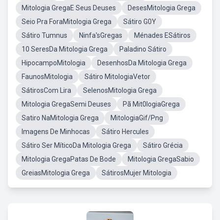
Mitologia GregaE Seus Deuses
DesesMitologia Grega
Seio Pra ForaMitologia Grega
Sátiro G0Y
Sátiro Tumnus
Ninfa'sGregas
Ménades ESátiros
10 SeresDa Mitologia Grega
Paladino Sátiro
HipocampoMitologia
DesenhosDa Mitologia Grega
FaunosMitologia
Sátiro MitologiaVetor
SátirosCom Lira
SelenosMitologia Grega
Mitologia GregaSemi Deuses
Pã Mit0logiaGrega
Satiro NaMitologia Grega
MitologiaGif/Png
Imagens De Minhocas
Sátiro Hercules
Sátiro Ser MíticoDa Mitologia Grega
Sátiro Grécia
Mitologia GregaPatas De Bode
Mitologia GregaSabio
GreiasMitologia Grega
SátirosMujer Mitologia