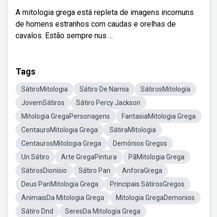
A mitologia grega está repleta de imagens incomuns
de homens estranhos com caudas e orelhas de
cavalos. Estão sempre nus ...
Tags
SátiroMitologia
Sátiro De Narnia
SátirosMitología
JovemSátiros
Sátiro Percy Jackson
Mitologia GregaPersonagens
FantasiaMitologia Grega
CentauroMitologia Grega
SátiraMitologia
CentaurosMitologia Grega
Demônios Gregos
Un Sátiro
Arte GregaPintura
PãMitologia Grega
SátirosDionísio
Sátiro Pan
AnforaGrega
Deus PanMitologia Grega
Principais SátirosGregos
AnimaisDa Mitologia Grega
Mitologia GregaDemonios
Sátiro Dnd
SeresDa Mitologia Grega