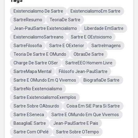
Existencialismo De Sartre
ExistencialismoEm Sartre
SartreResumo
TeoriaDe Sartre
Jean-PaulSartre Existencialismo
Liberdade EmSartre
ExistencialismoSartreano
Sartre E OEstoicismo
SartreFilosofia
Sartre E OExterior
SartreImagens
Teoria De Sartre E OMundo
ObrasDe Sartre
Charge De Sartre OSer
SartreEEO Homem Livre
SartreMapa Mental
Filósofo Jean-PaulSartre
Sartre E OMundo Em Q Vivemos
BiografiaDe Sartre
SartreNo Existencialismo
Sartre ExistencialismoExemplos
Sartre Sobre OAbsurdo
Coisa Em SiE Para Si Sartre
Sartre ESeneca
Sartre E OMundo Em Que Vivemos
BasagliaE Sartre
Jean-PaulSartre E Pais
Sartre Com OPelé
Sartre Sobre OTempo