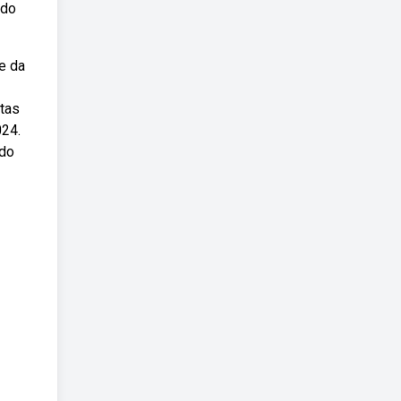
ado
e da
rtas
024.
 do