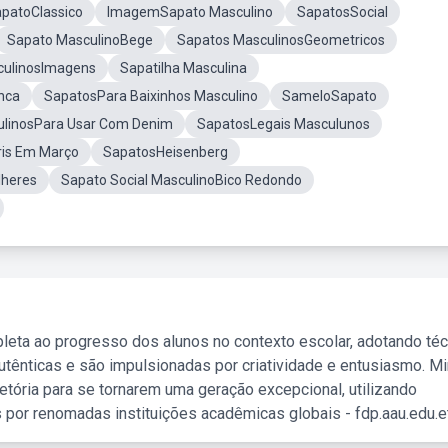
patoClassico
ImagemSapato Masculino
SapatosSocial
Sapato MasculinoBege
Sapatos MasculinosGeometricos
culinosImagens
Sapatilha Masculina
nca
SapatosPara Baixinhos Masculino
SameloSapato
ulinosPara Usar Com Denim
SapatosLegais Masculunos
ris Em Março
SapatosHeisenberg
lheres
Sapato Social MasculinoBico Redondo
leta ao progresso dos alunos no contexto escolar, adotando té
tênticas e são impulsionadas por criatividade e entusiasmo. M
etória para se tornarem uma geração excepcional, utilizando
 por renomadas instituições acadêmicas globais - fdp.aau.edu.et