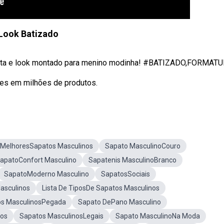
Look Batizado
sta e look montado para menino modinha! #BATIZADO,FORMATUR
ões em milhões de produtos.
MelhoresSapatos Masculinos
Sapato MasculinoCouro
apatoConfort Masculino
Sapatenis MasculinoBranco
SapatoModerno Masculino
SapatosSociais
asculinos
Lista De TiposDe Sapatos Masculinos
s MasculinosPegada
Sapato DePano Masculino
tos
Sapatos MasculinosLegais
Sapato MasculinoNa Moda