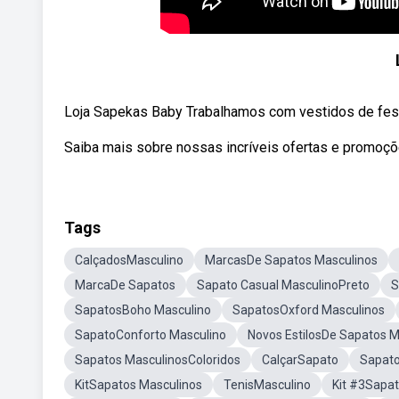
Loja Sapekas Baby Trabalhamos com vestidos de fe
Saiba mais sobre nossas incríveis ofertas e promoç
Tags
CalçadosMasculino
MarcasDe Sapatos Masculinos
MarcaDe Sapatos
Sapato Casual MasculinoPreto
S
SapatosBoho Masculino
SapatosOxford Masculinos
SapatoConforto Masculino
Novos EstilosDe Sapatos M
Sapatos MasculinosColoridos
CalçarSapato
Sapato
KitSapatos Masculinos
TenisMasculino
Kit #3Sapa