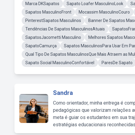
Marca DKSapatos
Sapato Loafer MasculinoLook
Sa
Sapatos MasculinoFront
Mocassim MasculinoCouro
PinterestSapatos Masculinos
Banner De Sapatos Mas
Tendências De Sapatos MasculinosAtuais
SapatosFra
SapatosJacometti Masculino
Melhores Sapatos Masc
SapatoCamurça
Sapatos MasculinosPara Usar Em Pa
Qual Tipo De Sapatos MasculinosQue Mais Atraem as Mu
Sapato Social MasculinoConfortável
ParesDe Sapato
Sandra
Como orientador, minha entrega é comp
pedagógicas que valorizam relações au
meta é guiar os estudantes em sua traj
estratégias educacionais reconhecidas