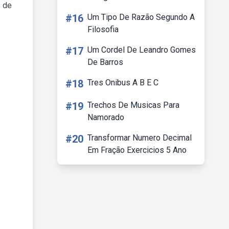
s de
#16
Um Tipo De Razão Segundo A
Filosofia
#17
Um Cordel De Leandro Gomes
De Barros
#18
Tres Onibus A B E C
#19
Trechos De Musicas Para
Namorado
#20
Transformar Numero Decimal
Em Fração Exercicios 5 Ano