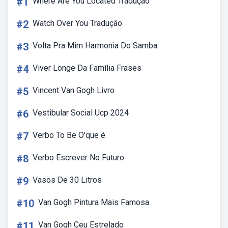
#1
Where Are You Located Tradução
#2
Watch Over You Tradução
#3
Volta Pra Mim Harmonia Do Samba
#4
Viver Longe Da Família Frases
#5
Vincent Van Gogh Livro
#6
Vestibular Social Ucp 2024
#7
Verbo To Be O'que é
#8
Verbo Escrever No Futuro
#9
Vasos De 30 Litros
#10
Van Gogh Pintura Mais Famosa
#11
Van Gogh Ceu Estrelado