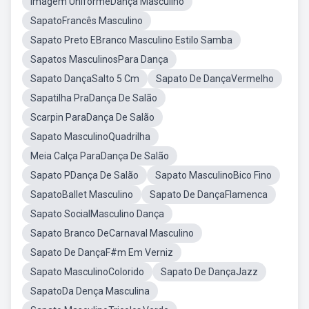
Imagem UniformeDança Masculino
SapatoFrancês Masculino
Sapato Preto EBranco Masculino Estilo Samba
Sapatos MasculinosPara Dança
Sapato DançaSalto 5 Cm
Sapato De DançaVermelho
Sapatilha PraDança De Salão
Scarpin ParaDança De Salão
Sapato MasculinoQuadrilha
Meia Calça ParaDança De Salão
Sapato PDança De Salão
Sapato MasculinoBico Fino
SapatoBallet Masculino
Sapato De DançaFlamenca
Sapato SocialMasculino Dança
Sapato Branco DeCarnaval Masculino
Sapato De DançaF#m Em Verniz
Sapato MasculinoColorido
Sapato De DançaJazz
SapatoDa Dença Masculina