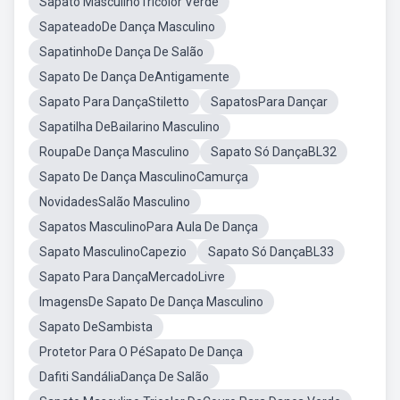
Sapato MasculinoTricolor Verde
SapateadoDe Dança Masculino
SapatinhoDe Dança De Salão
Sapato De Dança DeAntigamente
Sapato Para DançaStiletto
SapatosPara Dançar
Sapatilha DeBailarino Masculino
RoupaDe Dança Masculino
Sapato Só DançaBL32
Sapato De Dança MasculinoCamurça
NovidadesSalão Masculino
Sapatos MasculinoPara Aula De Dança
Sapato MasculinoCapezio
Sapato Só DançaBL33
Sapato Para DançaMercadoLivre
ImagensDe Sapato De Dança Masculino
Sapato DeSambista
Protetor Para O PéSapato De Dança
Dafiti SandáliaDança De Salão