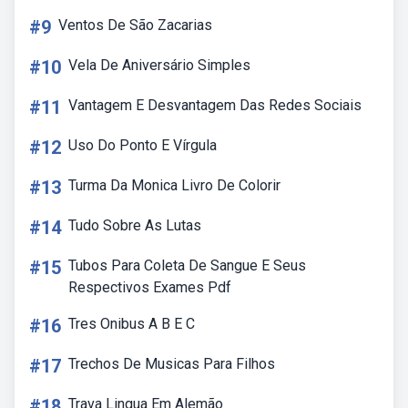
#9
Ventos De São Zacarias
#10
Vela De Aniversário Simples
#11
Vantagem E Desvantagem Das Redes Sociais
#12
Uso Do Ponto E Vírgula
#13
Turma Da Monica Livro De Colorir
#14
Tudo Sobre As Lutas
#15
Tubos Para Coleta De Sangue E Seus
Respectivos Exames Pdf
#16
Tres Onibus A B E C
#17
Trechos De Musicas Para Filhos
#18
Trava Lingua Em Alemão