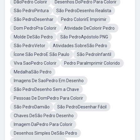
DãoPedro Colorir
Desenhos DoPedro Para Colorir
São PedroPintura
São PedroDesenho Realista
São PedroDesenhar
Pedro ColorirE Imprimir
Dom PedroPra Colorir
Atividade DeColorir Pedro
Molde DeSão Pedro
São PedroApóstolo PNG
São PedroVetor
Atividades SobreSão Pedro
Ícone São PedroE São Paulo
São PedroInfantil
Viva SaoPedro Colorir
Pedro ParaImprimir Colorido
MedalhaSão Pedro
Imagens De SaoPedro Em Desenho
São PedroDesenho Sem a Chave
Pessoas De DomPedro Para Colorir
São PedroDamião
São PedroDesenhar Fácil
Chaves DeSão Pedro Desenho
Imagem DaPedro Para Colorir
Desenhos Simples DeSão Pedro