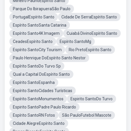
Mineiro PaunoEspírito Santo
Parque Do IbirapueraSão Paulo
PortugalEspírito Santo
Cidade De SerraEspírito Santo
Espírito SantoSanta Catarina
Espírito Santo4K Imagem
Cuiabá DivinoEspírito Santo
CeadesEspírito Santo
Espírito SantoMg
Espírito SantoCity Tourism
Rio PretoEspírito Santo
Paulo Henrique DoEspírito Santo Nestor
Espírito SantoDo Turvo Sp
Qual a Capital DoEspírito Santo
Espírito SantoEspanha
Espírito SantoCidades Turísticas
Espírito SantoMonumentos
Espirito SantoDo Turvo
Espirito SantoPadre Paulo Ricardo
Espírito SantoRN Fotos
São PauloFutebol Mascote
Cidade AlegreEspírito Santo