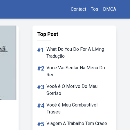
Contact
Tos
DMCA
Top Post
#1
What Do You Do For A Living
Tradução
#2
Voce Vai Sentar Na Mesa Do
Rei
#3
Você é O Motivo Do Meu
Sorriso
#4
Você é Meu Combustível
Frases
#5
Viagem A Trabalho Tem Crase