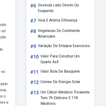
#6
Vesícula Lado Direito Ou
Esquerdo
#7
Veia E Arteria Diferença
endo
#8
Vegetacao Do Continente
m só
Americano
nção
#9
Variação De Entalpia Exercicios
do
#10
Valor Para Construir Um
Quarto 4x4
#11
Valor Bola De Basquete
s no
#12
Usinas De Energia Solar
fazer
vie,
#13
Um Cátion Metálico Trivalente
te o
Tem 76 Elétrons E 118
ores e
Nêutrons