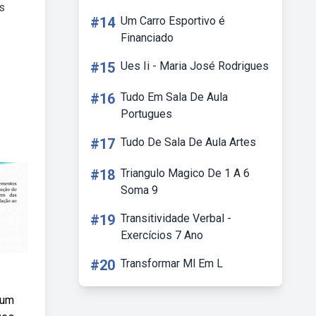
s
#14
Um Carro Esportivo é
Financiado
#15
Ues Ii - Maria José Rodrigues
#16
Tudo Em Sala De Aula
Portugues
#17
Tudo De Sala De Aula Artes
#18
Triangulo Magico De 1 A 6
Soma 9
#19
Transitividade Verbal -
Exercícios 7 Ano
#20
Transformar Ml Em L
 um