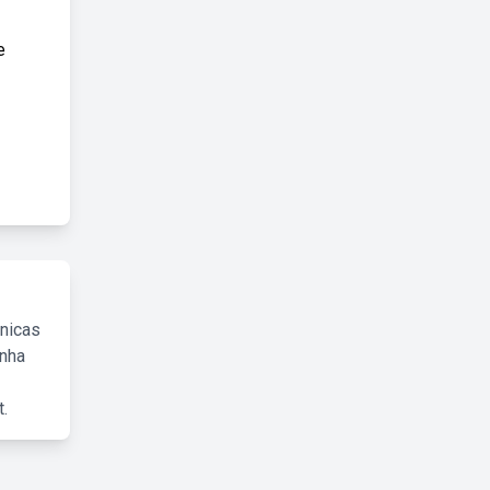
e
cnicas
inha
.