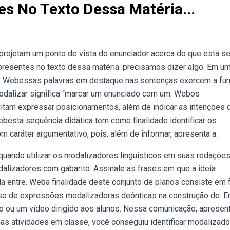
s No Texto Dessa Matéria...
rojetam um ponto de vista do enunciador acerca do que está s
presentes no texto dessa matéria. precisamos dizer algo. Em u
as. Webessas palavras em destaque nas sentenças exercem a fu
odalizar significa “marcar um enunciado com um. Webos
litam expressar posicionamentos, além de indicar as intenções 
besta sequência didática tem como finalidade identificar os
 caráter argumentativo, pois, além de informar, apresenta a.
quando utilizar os modalizadores linguísticos em suas redaçõe
lizadores com gabarito. Assinale as frases em que a ideia
a entre. Weba finalidade deste conjunto de planos consiste em 
o de expressões modalizadoras deônticas na construção de. En
o ou um vídeo dirigido aos alunos. Nessa comunicação, apresen
das atividades em classe, você conseguiu identificar modalizad