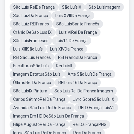
São Luís ReiDe França
São LuísIX
São LuísImagem
São LuizDa França
Luís XVIIIDa França
São Luiz REIFranco
São LuísSanto Francês
Crânio DeSão Luís IX
Luiz ViRei Da França
São LuísFranceses
Luís14 De França
Luis XIIISão Luís
Luís XIVDa França
REI SãoLuis Frances
REI FrancisDa França
EsculturasSão Luís
Rei LuísII
Imagem EstatuaSão Luís
Arte São LuísDe França
ÚltimoRei Da França
REILuis 16 Da França
São LuísIX Pintura
Sao LuizRei Da França Imagem
Carlos SétimoRei Da França
Livro SobreSão Luís IX
Avenida São Luís ReiDe França
REI D França LuísVII
Imagem Em HD DeSão Luís Da França
Filipe AugustoRei Da França
Rei Da FrançaPNG
Igreja São Luís ReiDe França
Reis Da França