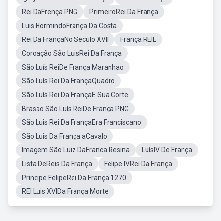
Rei DaFrença PNG
PrimeiroRei Da França
Luis HormindoFrança Da Costa
Rei Da FrançaNo Século XVII
França REIL
Coroação São LuisRei Da França
São Luís ReiDe França Maranhao
São Luís Rei Da FrançaQuadro
São Luís Rei Da FrançaE Sua Corte
Brasao São Luís ReiDe França PNG
São Luis Rei Da FrançaEra Franciscano
São Luis Da França aCavalo
Imagem São Luiz DaFranca Resina
LuísIV De França
Lista DeReis Da França
Felipe IVRei Da França
Principe FelipeRei Da França 1270
REI Luis XVIDa França Morte