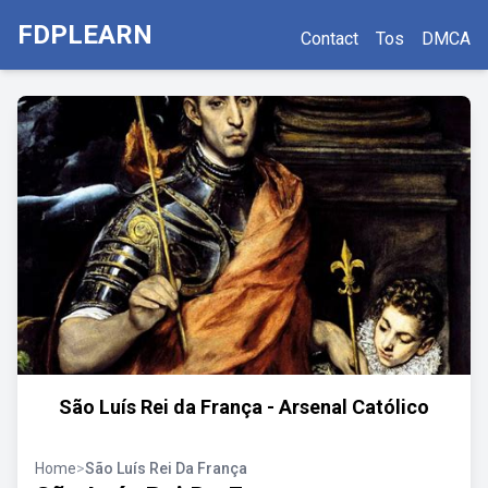
FDPLEARN
Contact
Tos
DMCA
São Luís Rei da França - Arsenal Católico
Home
>
São Luís Rei Da França