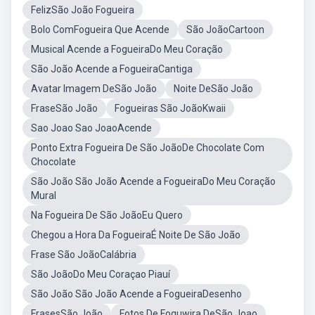
FelizSão João Fogueira
Bolo ComFogueira Que Acende
São JoãoCartoon
Musical Acende a FogueiraDo Meu Coração
São João Acende a FogueiraCantiga
Avatar Imagem DeSão João
Noite DeSão João
FraseSão João
Fogueiras São JoãoKwaii
Sao Joao Sao JoaoAcende
Ponto Extra Fogueira De São JoãoDe Chocolate Com
Chocolate
São João São João Acende a FogueiraDo Meu Coração
Mural
Na Fogueira De São JoãoEu Quero
Chegou a Hora Da FogueiraÉ Noite De São João
Frase São JoãoCalábria
São JoãoDo Meu Coraçao Piauí
São João São João Acende a FogueiraDesenho
FrasesSão João
Fotos De Foquwira DeSão Joao