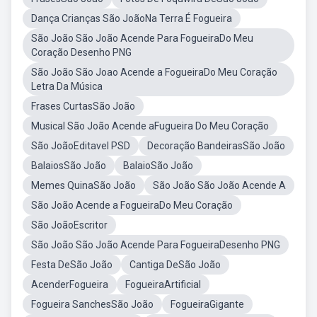
Dança Crianças São JoãoNa Terra É Fogueira
São João São João Acende Para FogueiraDo Meu
Coração Desenho PNG
São João São Joao Acende a FogueiraDo Meu Coração
Letra Da Música
Frases CurtasSão João
Musical São João Acende aFugueira Do Meu Coração
São JoãoEditavel PSD
Decoração BandeirasSão João
BalaiosSão João
BalaioSão João
Memes QuinaSão João
São João São João Acende A
São João Acende a FogueiraDo Meu Coração
São JoãoEscritor
São João São João Acende Para FogueiraDesenho PNG
Festa DeSão João
Cantiga DeSão João
AcenderFogueira
FogueiraArtificial
Fogueira SanchesSão João
FogueiraGigante