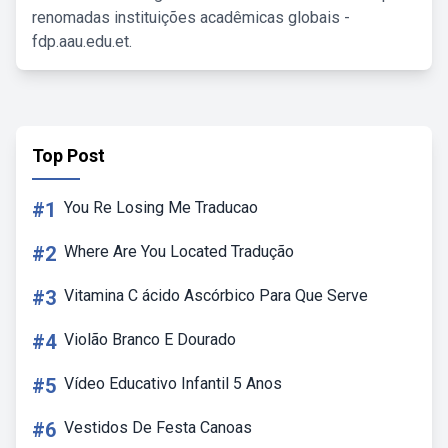
renomadas instituições acadêmicas globais -
fdp.aau.edu.et.
Top Post
#1
You Re Losing Me Traducao
#2
Where Are You Located Tradução
#3
Vitamina C ácido Ascórbico Para Que Serve
#4
Violão Branco E Dourado
#5
Vídeo Educativo Infantil 5 Anos
#6
Vestidos De Festa Canoas