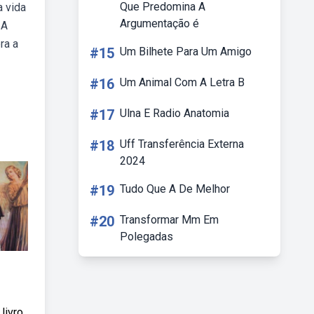
Que Predomina A
a vida
Argumentação é
 A
ra a
#15
Um Bilhete Para Um Amigo
#16
Um Animal Com A Letra B
#17
Ulna E Radio Anatomia
#18
Uff Transferência Externa
2024
#19
Tudo Que A De Melhor
#20
Transformar Mm Em
Polegadas
livro