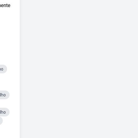
mente
ho
lho
lho