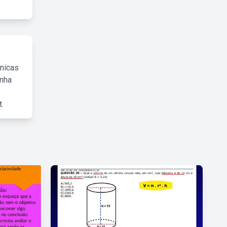
cnicas
inha
.