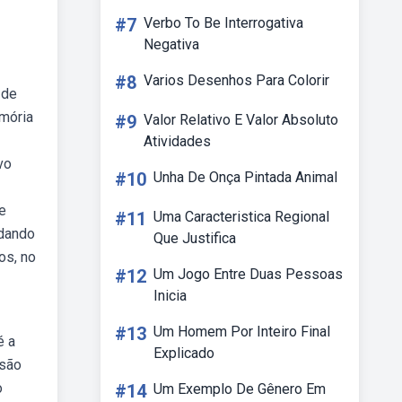
#7
Verbo To Be Interrogativa
Negativa
#8
Varios Desenhos Para Colorir
 de
emória
#9
Valor Relativo E Valor Absoluto
Atividades
vo
#10
Unha De Onça Pintada Animal
de
#11
Uma Caracteristica Regional
 dando
Que Justifica
os, no
#12
Um Jogo Entre Duas Pessoas
Inicia
#13
Um Homem Por Inteiro Final
é a
Explicado
 são
o
#14
Um Exemplo De Gênero Em