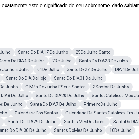
, é exatamente este o significado do seu sobrenome, dado sabia
Julho
Santo Do DIA17 De Junho
25De Julho Santo
Santo Do DIA4 De Julho
7De Julho
Santo Do DIA23 De Julho
e Junho E Julho
01De Julho
Santo De27 De Julho
DIA 1De Jul
Santo Do DIA DeHoje
Santo Do DIA31 De Julho
 De Junho
O Mês De Junho ESeus Santos
3Santos De Junho
 DIA8 De Julho
Santo Do DIA20 De Julho
SantosCatólicos Mês Ju
es De Junho
Santa Do DIA7 De Julho
PrimeiroDe Julho
unho
CalendarioDos Santos
Calendario De SantosCatolicos Em Ju
o
Santo Do DIA29 De Julho
Santos MêsDe Junho
SantaDo DIA
anto Do DIA 30 De Julho
Santos DoMes De Junho
10De Julho