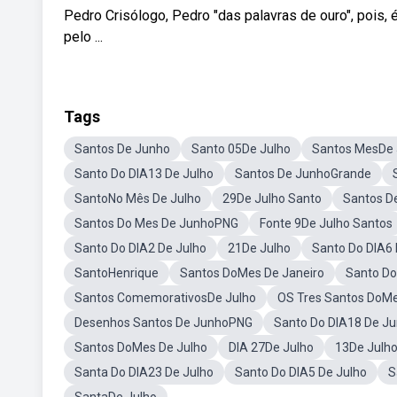
Pedro Crisólogo, Pedro "das palavras de ouro", pois
pelo ...
Tags
Santos De Junho
Santo 05De Julho
Santos MesDe 
Santo Do DIA13 De Julho
Santos De JunhoGrande
SantoNo Mês De Julho
29De Julho Santo
Santos D
Santos Do Mes De JunhoPNG
Fonte 9De Julho Santos
Santo Do DIA2 De Julho
21De Julho
Santo Do DIA6
SantoHenrique
Santos DoMes De Janeiro
Santo Do
Santos ComemorativosDe Julho
OS Tres Santos DoM
Desenhos Santos De JunhoPNG
Santo Do DIA18 De J
Santos DoMes De Julho
DIA 27De Julho
13De Julh
Santa Do DIA23 De Julho
Santo Do DIA5 De Julho
S