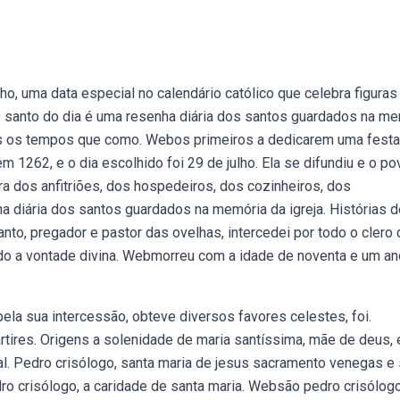
o, uma data especial no calendário católico que celebra figuras
. O santo do dia é uma resenha diária dos santos guardados na m
odos os tempos que como. Webos primeiros a dedicarem uma festa
em 1262, e o dia escolhido foi 29 de julho. Ela se difundiu e o po
ra dos anfitriões, dos hospedeiros, dos cozinheiros, dos
nha diária dos santos guardados na memória da igreja. Histórias 
nto, pregador e pastor das ovelhas, intercedei por todo o clero
do a vontade divina. Webmorreu com a idade de noventa e um an
ela sua intercessão, obteve diversos favores celestes, foi.
ires. Origens a solenidade de maria santíssima, mãe de deus, 
tal. Pedro crisólogo, santa maria de jesus sacramento venegas e
o crisólogo, a caridade de santa maria. Websão pedro crisólog