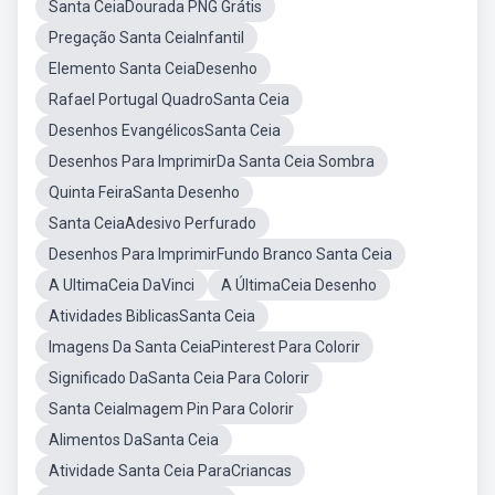
Santa CeiaDourada PNG Grátis
Pregação Santa CeiaInfantil
Elemento Santa CeiaDesenho
Rafael Portugal QuadroSanta Ceia
Desenhos EvangélicosSanta Ceia
Desenhos Para ImprimirDa Santa Ceia Sombra
Quinta FeiraSanta Desenho
Santa CeiaAdesivo Perfurado
Desenhos Para ImprimirFundo Branco Santa Ceia
A UltimaCeia DaVinci
A ÚltimaCeia Desenho
Atividades BiblicasSanta Ceia
Imagens Da Santa CeiaPinterest Para Colorir
Significado DaSanta Ceia Para Colorir
Santa CeiaImagem Pin Para Colorir
Alimentos DaSanta Ceia
Atividade Santa Ceia ParaCriancas