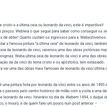
risto e a última ceia ou leonardo da vinci, este é imperdível!
s preços. Webleia o que segue para saber como conseguir os s
ceis de obter! Quanto custam os ingressos para a. Webestivemos
ar a famosa pintura “a última ceia” de leonardo da vinci, també
ceia de leonardo da vinci, veremos uma das obras pictóricas ma
nigmas. Weba última ceia de leonardo da vinci é uma das obras
ação de da vinci do tema cristo e os apóstolos, tem extasiado.
ara ver uma das obras mais famosas de leonardo da vinci última c
uma pintura feita por leonardo da vinci entre os anos de 1495 
 o passeio pelo centro histórico de milão com a visita a uma da
 leonardo da vinci. Itinerário no dia da. Webem 1494, o duque d
co, o mouro, e de quem falei um pouco num post anterior —