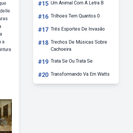
#15
Um Animal Com A Letra B
que
delle
#16
Trilhoes Tem Quantos 0
uras
a
#17
Três Esportes De Invasão
a
à a
#18
Trechos De Músicas Sobre
Cachoeira
intura
#19
Trata Se Ou Trata Se
#20
Transformando Va Em Watts