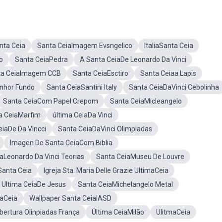
nta Ceia
Santa CeiaImagem Evsngelico
ItaliaSanta Ceia
o
Santa CeiaPedra
A Santa CeiaDe Leonardo Da Vinci
ta CeiaImagem CCB
Santa CeiaEsctiro
Santa Ceiaa Lapis
nhor Fundo
Santa CeiaSantini Italy
Santa CeiaDaVinci Cebolinha
Santa CeiaCom Papel Crepom
Santa CeiaMicleangelo
a CeiaMarfim
última CeiaDa Vinci
eiaDe Da Vincci
Santa CeiaDaVinci Olimpiadas
Imagen De Santa CeiaCom Biblia
aLeonardo Da Vinci Teorias
Santa CeiaMuseu De Louvre
anta Ceia
Igreja Sta. Maria Delle Grazie UltimaCeia
 Ultima CeiaDe Jesus
Santa CeiaMichelangelo Metal
taCeia
Wallpaper Santa CeiaIASD
bertura Olinpiadas França
Última CeiaMilão
UlitmaCeia