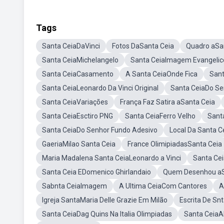
Tags
Santa CeiaDaVinci
Fotos DaSanta Ceia
Quadro aSa
Santa CeiaMichelangelo
Santa CeiaImagem Evangelic
Santa CeiaCasamento
A Santa CeiaOnde Fica
San
Santa CeiaLeonardo Da Vinci Original
Santa CeiaDo Se
Santa CeiaVariações
França Faz Satira aSanta Ceia
Santa CeiaEsctiro PNG
Santa CeiaFerro Velho
Sant
Santa CeiaDo Senhor Fundo Adesivo
Local Da Santa C
GaeriaMilao Santa Ceia
France OlimipiadasSanta Ceia
Maria Madalena Santa CeiaLeonardo a Vinci
Santa Cei
Santa Ceia EDomenico Ghirlandaio
Quem Desenhou aS
Sabnta CeiaImagem
A Ultima CeiaCom Cantores
A
Igreja SantaMaria Delle Grazie Em Milão
Escrita De Sn
Santa CeiaDag Quins Na Italia Olimpiadas
Santa CeiaA