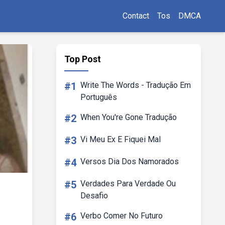
Contact
Tos
DMCA
Top Post
#1
Write The Words - Tradução Em
Português
#2
When You're Gone Tradução
#3
Vi Meu Ex E Fiquei Mal
#4
Versos Dia Dos Namorados
#5
Verdades Para Verdade Ou
Desafio
#6
Verbo Comer No Futuro