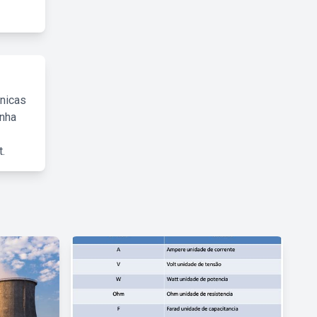
cnicas
inha
.