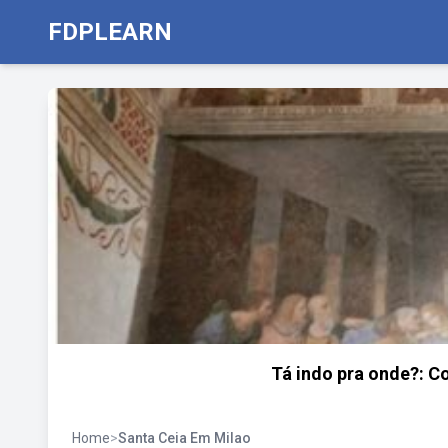
FDPLEARN
Tá indo pra onde?: C
Home
>
Santa Ceia Em Milao