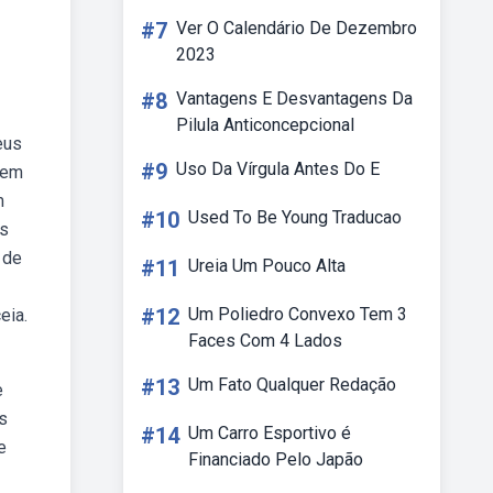
#7
Ver O Calendário De Dezembro
2023
#8
Vantagens E Desvantagens Da
Pilula Anticoncepcional
eus
#9
Uso Da Vírgula Antes Do E
 em
m
#10
Used To Be Young Traducao
is
 de
#11
Ureia Um Pouco Alta
#12
Um Poliedro Convexo Tem 3
eia.
Faces Com 4 Lados
#13
Um Fato Qualquer Redação
e
s
#14
Um Carro Esportivo é
e
Financiado Pelo Japão