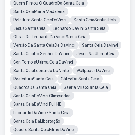
Quem Pintou O QuadroDa Santa Ceia
Santa CeiaMaria Madalena
Releitura Santa CeiaDaVinci
Santa CeiaSantini Italy
JesusSanta Ceia
Leonardo DaVini Santa Seia
Obras De LeonardoDa Vinci Santa Ceia
Versão Da Santa CeiaDe DaVinci
Santa Ceia DaVinvi
Santa CeiaDo Senhor DaVinci
Jesus Na ÚltimaCeia
Con Torno aUltima Ceia DaVinci
Santa CeiaLeonardo Da Vinte
Wallpaper DaVinci
ReeleituraSanta Ceia
CáliceDa Santa Ceia
QuadrosDa Santa Ceia
Gaeria MilaoSanta Ceia
Santa CeiaDaVinci Olimpiadas
Santa CeiaDaVinci Full HD
Leonardo DaVince Santa Ceia
Santa Ceia DaLibertação
Quadro Santa CeiaFilme DaVinci