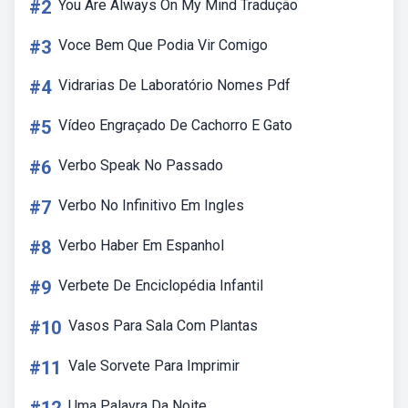
#2
You Are Always On My Mind Tradução
#3
Voce Bem Que Podia Vir Comigo
#4
Vidrarias De Laboratório Nomes Pdf
#5
Vídeo Engraçado De Cachorro E Gato
#6
Verbo Speak No Passado
#7
Verbo No Infinitivo Em Ingles
#8
Verbo Haber Em Espanhol
#9
Verbete De Enciclopédia Infantil
#10
Vasos Para Sala Com Plantas
#11
Vale Sorvete Para Imprimir
Uma Palavra Da Noite