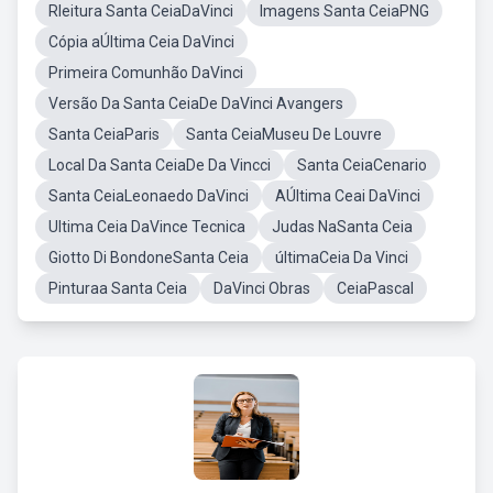
Rleitura Santa CeiaDaVinci
Imagens Santa CeiaPNG
Cópia aÚltima Ceia DaVinci
Primeira Comunhão DaVinci
Versão Da Santa CeiaDe DaVinci Avangers
Santa CeiaParis
Santa CeiaMuseu De Louvre
Local Da Santa CeiaDe Da Vincci
Santa CeiaCenario
Santa CeiaLeonaedo DaVinci
AÚltima Ceai DaVinci
Ultima Ceia DaVince Tecnica
Judas NaSanta Ceia
Giotto Di BondoneSanta Ceia
últimaCeia Da Vinci
Pinturaa Santa Ceia
DaVinci Obras
CeiaPascal