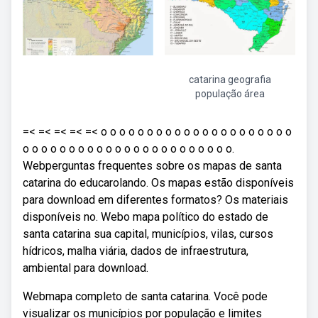
catarina geografia
população área
=< =< =< =< =< o o o o o o o o o o o o o o o o o o o o o
o o o o o o o o o o o o o o o o o o o o o o o.
Webperguntas frequentes sobre os mapas de santa
catarina do educarolando. Os mapas estão disponíveis
para download em diferentes formatos? Os materiais
disponíveis no. Webo mapa político do estado de
santa catarina sua capital, municípios, vilas, cursos
hídricos, malha viária, dados de infraestrutura,
ambiental para download.
Webmapa completo de santa catarina. Você pode
visualizar os municípios por população e limites