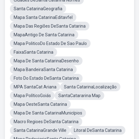
Cidades DeSanta Catarina Nomes
Santa CatarinaGeografia
Mapa Santa CatarinaEditavfel
Mapa Das Regiões DeSanta Catarina
MapaAntigo De Santa Catarina
Mapa PoliticoDo Estado De Sao Paulo
FaixaSanta Catarina
Mapa De Santa CatarinaDesenho
Mapa BandeiraSanta Catarina
Foto Do Estado DeSanta Catarina
MPA SantaCat Ariana
Santa CatarinaLocalização
Mapa PolíticoGoiás
SantaCatararina Map
Mapa OesteSanta Catarina
Mapa De Santa CatarinaMunicípios
Macro Regioes DeSanta Catarina
Santa CatarinaGrande Ville
Litoral DeSanta Catarina