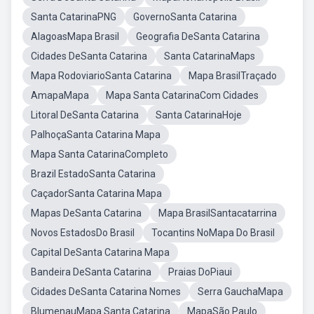
Santa CatarinaPNG
GovernoSanta Catarina
AlagoasMapa Brasil
Geografia DeSanta Catarina
Cidades DeSanta Catarina
Santa CatarinaMaps
Mapa RodoviarioSanta Catarina
Mapa BrasilTraçado
AmapaMapa
Mapa Santa CatarinaCom Cidades
Litoral DeSanta Catarina
Santa CatarinaHoje
PalhoçaSanta Catarina Mapa
Mapa Santa CatarinaCompleto
Brazil EstadoSanta Catarina
CaçadorSanta Catarina Mapa
Mapas DeSanta Catarina
Mapa BrasilSantacatarrina
Novos EstadosDo Brasil
Tocantins NoMapa Do Brasil
Capital DeSanta Catarina Mapa
Bandeira DeSanta Catarina
Praias DoPiaui
Cidades DeSanta Catarina Nomes
Serra GauchaMapa
BlumenauMapa Santa Catarina
MapaSão Paulo