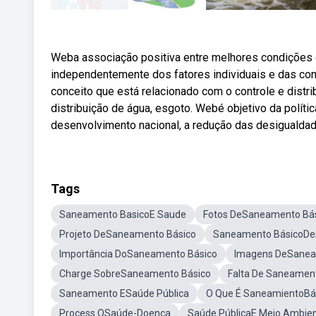
Weba associação positiva entre melhores condições 
independentemente dos fatores individuais e das co
conceito que está relacionado com o controle e distr
distribuição de água, esgoto. Webé objetivo da polític
desenvolvimento nacional, a redução das desigualdade
Tags
Saneamento BasicoE Saude
Fotos DeSaneamento Bá
Projeto DeSaneamento Básico
Saneamento BásicoDe
Importância DoSaneamento Básico
Imagens DeSanea
Charge SobreSaneamento Básico
Falta De Saneament
Saneamento ESaúde Pública
O Que É SaneamientoBá
Process OSaúde-Doença
Saúde PúblicaE Meio Ambie