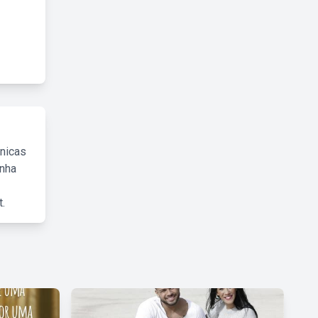
cnicas
inha
.