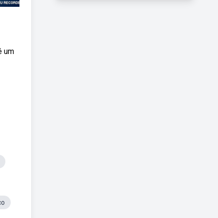
é um
co