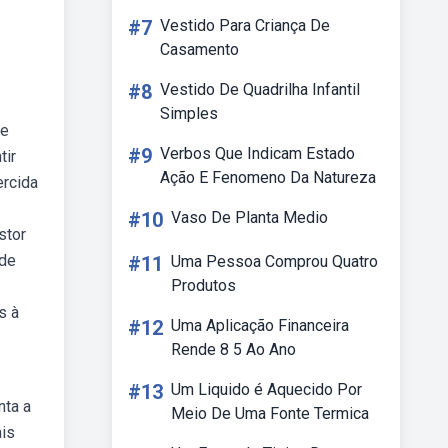
#7
Vestido Para Criança De
Casamento
#8
Vestido De Quadrilha Infantil
Simples
 e
#9
Verbos Que Indicam Estado
tir
Ação E Fenomeno Da Natureza
ercida
#10
Vaso De Planta Medio
stor
 de
#11
Uma Pessoa Comprou Quatro
Produtos
s à
#12
Uma Aplicação Financeira
Rende 8 5 Ao Ano
#13
Um Liquido é Aquecido Por
nta a
Meio De Uma Fonte Termica
ais