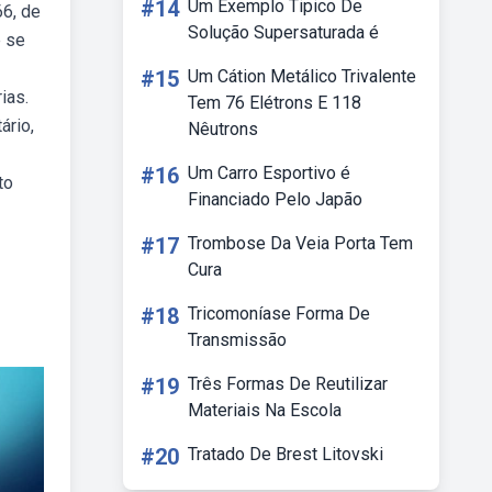
#14
Um Exemplo Tipico De
66, de
Solução Supersaturada é
e se
#15
Um Cátion Metálico Trivalente
ias.
Tem 76 Elétrons E 118
ário,
Nêutrons
#16
Um Carro Esportivo é
to
Financiado Pelo Japão
#17
Trombose Da Veia Porta Tem
Cura
#18
Tricomoníase Forma De
Transmissão
#19
Três Formas De Reutilizar
Materiais Na Escola
#20
Tratado De Brest Litovski