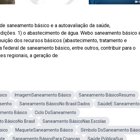
de saneamento básico e a autoavaliação da saúde,
ndições. 1) o abastecimento de água. Webo saneamento básico 
ibuição dos recursos básicos (abastecimento, tratamento e
a federal de saneamento básico, entre outros, contribuir para o
s regionais, a geração de.
sico
ImagemSaneamento Básico
Saneamento BásicoResumo
senho
Saneamento BásicoNo Brasil Dados
SaúdeE Saneamento
mento Básico
Ciclo DoSaneamento
o BásicoNo Brasil
Saneamento BásicoNas Escolas
sico
MaqueteSaneamento Básico
Símbolo DoSaneamento Bási
nte
Saneamento BásicoPara Crianças
Saúde PúblicaSus