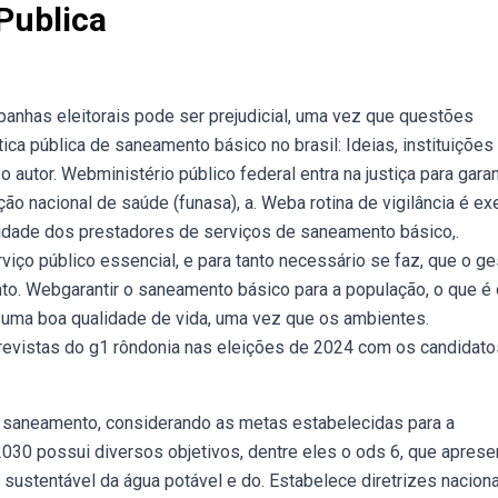
Publica
nhas eleitorais pode ser prejudicial, uma vez que questões
ica pública de saneamento básico no brasil: Ideias, instituições
 autor. Webministério público federal entra na justiça para garan
 nacional de saúde (funasa), a. Weba rotina de vigilância é ex
vidade dos prestadores de serviços de saneamento básico,.
o público essencial, e para tanto necessário se faz, que o ge
o. Webgarantir o saneamento básico para a população, o que é
a uma boa qualidade de vida, uma vez que os ambientes.
ntrevistas do g1 rôndonia nas eleições de 2024 com os candidato
 saneamento, considerando as metas estabelecidas para a
30 possui diversos objetivos, dentre eles o ods 6, que aprese
 sustentável da água potável e do. Estabelece diretrizes nacion