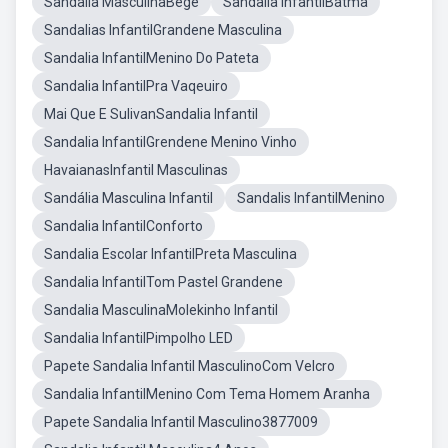
Sandalia MasculinaBege
Sandalia InfantilBatma
Sandalias InfantilGrandene Masculina
Sandalia InfantilMenino Do Pateta
Sandalia InfantilPra Vaqeuiro
Mai Que E SulivanSandalia Infantil
Sandalia InfantilGrendene Menino Vinho
HavaianasInfantil Masculinas
Sandália Masculina Infantil
Sandalis InfantilMenino
Sandalia InfantilConforto
Sandalia Escolar InfantilPreta Masculina
Sandalia InfantilTom Pastel Grandene
Sandalia MasculinaMolekinho Infantil
Sandalia InfantilPimpolho LED
Papete Sandalia Infantil MasculinoCom Velcro
Sandalia InfantilMenino Com Tema Homem Aranha
Papete Sandalia Infantil Masculino3877009