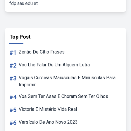
fdp.aau.edu.et.
Top Post
#1
Zenão De Cítio Frases
#2
Vou Lhe Falar De Um Alguem Letra
#3
Vogais Cursivas Maiúsculas E Minúsculas Para
Imprimir
#4
Voa Sem Ter Asas E Choram Sem Ter Olhos
#5
Victoria E Mistério Vida Real
#6
Versículo De Ano Novo 2023