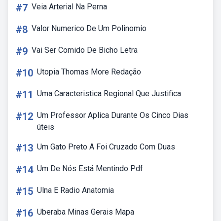
#7
Veia Arterial Na Perna
#8
Valor Numerico De Um Polinomio
#9
Vai Ser Comido De Bicho Letra
#10
Utopia Thomas More Redação
#11
Uma Caracteristica Regional Que Justifica
#12
Um Professor Aplica Durante Os Cinco Dias
úteis
#13
Um Gato Preto A Foi Cruzado Com Duas
#14
Um De Nós Está Mentindo Pdf
#15
Ulna E Radio Anatomia
#16
Uberaba Minas Gerais Mapa