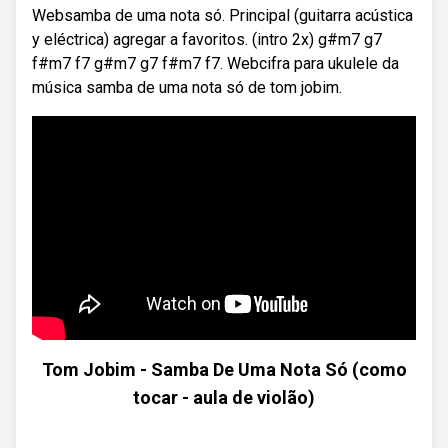
Websamba de uma nota só. Principal (guitarra acústica
y eléctrica) agregar a favoritos. (intro 2x) g#m7 g7
f#m7 f7 g#m7 g7 f#m7 f7. Webcifra para ukulele da
música samba de uma nota só de tom jobim.
Tom Jobim - Samba De Uma Nota Só (como
tocar - aula de violão)