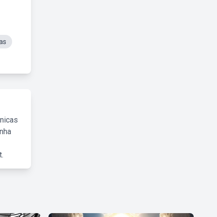
as
cnicas
inha
.