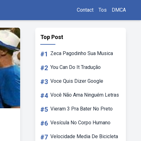
Contact
Tos
DMCA
Top Post
#1
Zeca Pagodinho Sua Musica
#2
You Can Do It Tradução
#3
Voce Quis Dizer Google
#4
Você Não Ama Ninguém Letras
#5
Vieram 3 Pra Bater No Preto
#6
Vesícula No Corpo Humano
#7
Velocidade Media De Bicicleta