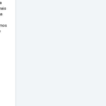
a
nais
ga
tamos
e