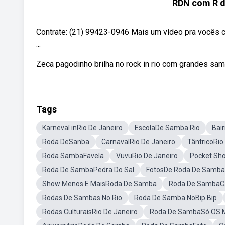
RDN com R de
Contrate: (21) 99423-0946 Mais um vídeo pra vocês 
...
Zeca pagodinho brilha no rock in rio com grandes samb
Tags
Karneval inRio De Janeiro
EscolaDe Samba Rio
Bair
Roda DeSanba
CarnavalRio De Janeiro
TântricoRio
Roda SambaFavela
VuvuRio De Janeiro
Pocket Sh
Roda De SambaPedra Do Sal
FotosDe Roda De Samba
Show Menos E MaisRoda De Samba
Roda De SambaC
Rodas De Sambas No Rio
Roda De Samba NoBip Bip
Rodas CulturaisRio De Janeiro
Roda De SambaSó OS 