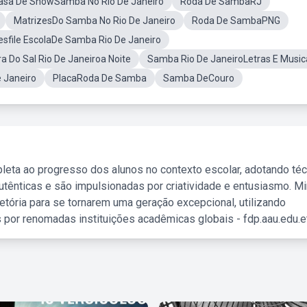
asa De ShowSamba No Rio De Janeiro
Roda De SambaRJ
MatrizesDo Samba No Rio De Janeiro
Roda De SambaPNG
esfile EscolaDe Samba Rio De Janeiro
a Do Sal Rio De Janeiroa Noite
Samba Rio De JaneiroLetras E Music
 Janeiro
PlacaRoda De Samba
Samba DeCouro
leta ao progresso dos alunos no contexto escolar, adotando té
tênticas e são impulsionadas por criatividade e entusiasmo. M
etória para se tornarem uma geração excepcional, utilizando
 por renomadas instituições acadêmicas globais - fdp.aau.edu.et