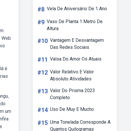
#8
Vela De Aniversário De 1 Ano
#9
Vaso De Planta 1 Metro De
Altura
em
o. Web
#10
Vantagem E Desvantagem
ivo
Das Redes Sociais
#11
Valsa Do Amor Os Atuais
,
lá é
#12
Valor Relativo E Valor
rias
Absoluto Atividades
#13
Valor Do Prisma 2023
angu,
Completo
 do
#14
Uso De Muy E Mucho
aem um
nfira
#15
Uma Tonelada Corresponde A
e
Quantos Quilogramas