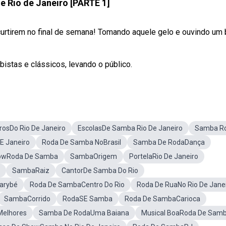
 Rio de Janeiro [PARTE 1]
curtirem no final de semana! Tomando aquele gelo e ouvindo um
istas e clássicos, levando o público.
rosDo Rio De Janeiro
EscolasDe Samba Rio De Janeiro
Samba R
 E Janeiro
Roda De Samba NoBrasil
Samba De RodaDança
owRoda De Samba
SambaOrigem
PortelaRio De Janeiro
SambaRaiz
CantorDe Samba Do Rio
arybé
Roda De SambaCentro Do Rio
Roda De RuaNo Rio De Jane
SambaCorrido
RodaSE Samba
Roda De SambaCarioca
Melhores
Samba De RodaUma Baiana
Musical BoaRoda De Sam