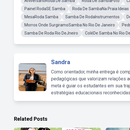
AniversárioRoda De Samba
Roda De SambaFoto
C
Painel RodaSE Samba
Roda De SambaNa Praia Ideias
MesaRoda Samba
Samba De RodaInstrumentos
D
Morros Onde SurgiramoSamba No Rio De Janeiro
Pedr
Samba De Roda Rio DeJneiro
ColéDe Samba No Rio De
Sandra
Como orientador, minha entrega é comp
pedagógicas que valorizam relações au
meta é guiar os estudantes em sua traj
estratégias educacionais reconhecidas
Related Posts