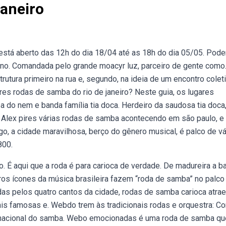
aneiro
stá aberto das 12h do dia 18/04 até as 18h do dia 05/05. Pod
 no. Comandada pelo grande moacyr luz, parceiro de gente com
rutura primeiro na rua e, segundo, na ideia de um encontro colet
res rodas de samba do rio de janeiro? Neste guia, os lugares
 do nem e banda família tia doca. Herdeiro da saudosa tia doca
. Alex pires várias rodas de samba acontecendo em são paulo, e 
, a cidade maravilhosa, berço do gênero musical, é palco de vá
800.
. É aqui que a roda é para carioca de verdade. De madureira a b
tros ícones da música brasileira fazem “roda de samba” no palco
adas pelos quatro cantos da cidade, rodas de samba carioca atr
ais famosas e. Webdo trem às tradicionais rodas e orquestra: Co
ia nacional do samba. Webo emocionadas é uma roda de samba qu