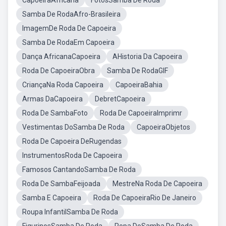
CapoeiraAfricana
FotosSamba De Roda
Samba De RodaAfro-Brasileira
ImagemDe Roda De Capoeira
Samba De RodaEm Capoeira
Dança AfricanaCapoeira
AHistoria Da Capoeira
Roda De CapoeiraObra
Samba De RodaGIF
CriançaNa Roda Capoeira
CapoeiraBahia
Armas DaCapoeira
DebretCapoeira
Roda De SambaFoto
Roda De CapoeiraImprimr
Vestimentas DoSamba De Roda
CapoeiraObjetos
Roda De Capoeira DeRugendas
InstrumentosRoda De Capoeira
Famosos CantandoSamba De Roda
Roda De SambaFeijoada
MestreNa Roda De Capoeira
Samba E Capoeira
Roda De CapoeiraRio De Janeiro
Roupa InfantilSamba De Roda