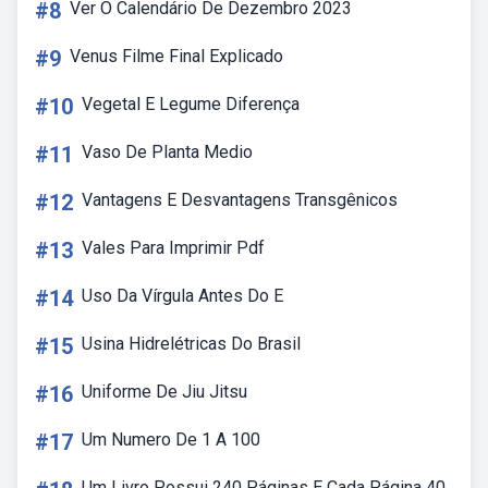
#8
Ver O Calendário De Dezembro 2023
#9
Venus Filme Final Explicado
#10
Vegetal E Legume Diferença
#11
Vaso De Planta Medio
#12
Vantagens E Desvantagens Transgênicos
#13
Vales Para Imprimir Pdf
#14
Uso Da Vírgula Antes Do E
#15
Usina Hidrelétricas Do Brasil
#16
Uniforme De Jiu Jitsu
#17
Um Numero De 1 A 100
Um Livro Possui 240 Páginas E Cada Página 40