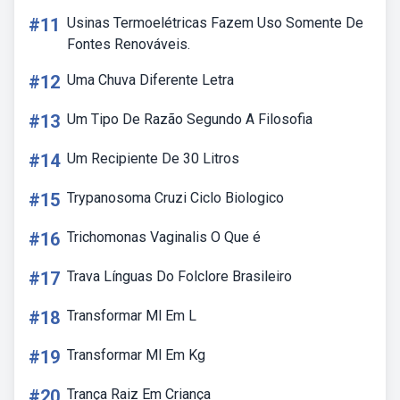
#11
Usinas Termoelétricas Fazem Uso Somente De
Fontes Renováveis.
#12
Uma Chuva Diferente Letra
#13
Um Tipo De Razão Segundo A Filosofia
#14
Um Recipiente De 30 Litros
#15
Trypanosoma Cruzi Ciclo Biologico
#16
Trichomonas Vaginalis O Que é
#17
Trava Línguas Do Folclore Brasileiro
#18
Transformar Ml Em L
#19
Transformar Ml Em Kg
#20
Trança Raiz Em Criança