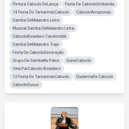
Pintura Caboclo DeLança
Festa De CabocloUmbanda
14 Festa Do TamarindoCaboclo
CabocloAmazonas
Samba DeMalandro Letra
Musical Samba DeMalandro Letra
CabocloBoiadeiro Candomblé
Samba DeMalandro Traje
Festa De CabocloDecoração
Grupo De SambaNo Palco
GuinéCaboclo
Vela ParCaboclo Boiadeiro
12 Festa Do TamarindoCaboclo
DiademaDe Caboclo
CabocloSucuri