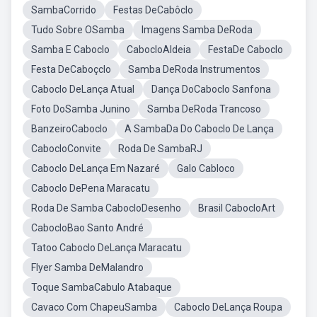
SambaCorrido
Festas DeCabôclo
Tudo Sobre OSamba
Imagens Samba DeRoda
Samba E Caboclo
CabocloAldeia
FestaDe Caboclo
Festa DeCaboçclo
Samba DeRoda Instrumentos
Caboclo DeLança Atual
Dança DoCaboclo Sanfona
Foto DoSamba Junino
Samba DeRoda Trancoso
BanzeiroCaboclo
A SambaDa Do Caboclo De Lança
CabocloConvite
Roda De SambaRJ
Caboclo DeLança Em Nazaré
Galo Cabloco
Caboclo DePena Maracatu
Roda De Samba CabocloDesenho
Brasil CabocloArt
CabocloBao Santo André
Tatoo Caboclo DeLança Maracatu
Flyer Samba DeMalandro
Toque SambaCabulo Atabaque
Cavaco Com ChapeuSamba
Caboclo DeLança Roupa