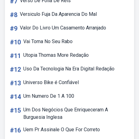
#7
Verso De Folia De Reis
#8
Versiculo Fuja Da Aparencia Do Mal
#9
Valor Do Livro Um Casamento Arranjado
#10
Vai Toma No Seu Rabo
#11
Utopia Thomas More Redação
#12
Uso Da Tecnologia Na Era Digital Redação
#13
Universo Bike é Confiável
#14
Um Numero De 1 A 100
#15
Um Dos Negócios Que Enriqueceram A
Burguesia Inglesa
#16
Uem Pr Assinale O Que For Correto