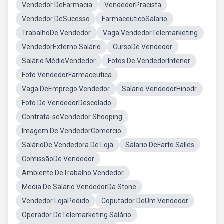
Vendedor DeFarmacia
VendedorPracista
Vendedor DeSucesso
FarmaceuticoSalario
TrabalhoDe Vendedor
Vaga VendedorTelemarketing
VendedorExterno Salário
CursoDe Vendedor
Salário MédioVendedor
Fotos De VendedorIntenor
Foto VendedorFarmaceutica
Vaga DeEmprego Vendedor
Salario VendedorHinodr
Foto De VendedorDescolado
Contrata-seVendedor Shooping
Imagem De VendedorComercio
SalárioDe Vendedora De Loja
Salario DeFarto Salles
ComissãoDe Vendedor
Ambiente DeTrabalho Vendedor
Media De Salario VendedorDa Stone
Vendedor LojaPedido
Coputador DeUm Vendedor
Operador DeTelemarketing Salário