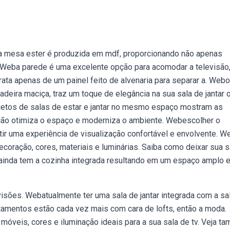
a mesa ester é produzida em mdf, proporcionando não apenas
Weba parede é uma excelente opção para acomodar a televisão
rata apenas de um painel feito de alvenaria para separar a. Webo
deira maciça, traz um toque de elegância na sua sala de jantar 
jetos de salas de estar e jantar no mesmo espaço mostram as
ção otimiza o espaço e moderniza o ambiente. Webescolher o
ntir uma experiência de visualização confortável e envolvente. W
coração, cores, materiais e luminárias. Saiba como deixar sua s
r ainda tem a cozinha integrada resultando em um espaço amplo 
ões. Webatualmente ter uma sala de jantar integrada com a sa
tamentos estão cada vez mais com cara de lofts, então a moda.
óveis, cores e iluminação ideais para a sua sala de tv. Veja t