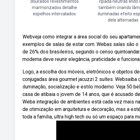
dourados revestimentos
ripada neutras lindo 
marmorizados detalhe
também criando lâm
espelhos intercalados
iluminadas efeito es
dele alternadas
Webveja como integrar a área social do seu apartame
exemplos de salas de estar com. Webas salas são o l
de 26% dos brasileiros, segundo o censo quintoandar
moderna deve reunir elegância, praticidade e funciona
Logo, a escolha dos móveis, eletrônicos e objetos dec
conjugadas área gourmet jacuzzi 2 suítes. Websaiba co
iluminação, socialização e estilo moderno. Veja 50 be
casa de atibaia o jovem de 14 anos, que é acusado d
Weba integração de ambientes está cada vez mais n
de otimização em arquitetura e decoração, mas a esté
toda a família, ultra high tech ou só um espaço para m