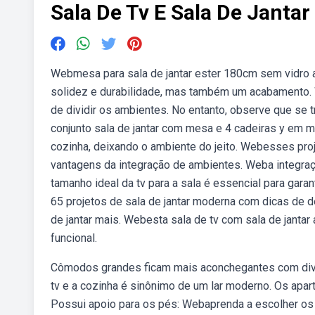
Sala De Tv E Sala De Jantar
Webmesa para sala de jantar ester 180cm sem vidro 
solidez e durabilidade, mas também um acabamento. 
de dividir os ambientes. No entanto, observe que se t
conjunto sala de jantar com mesa e 4 cadeiras y em ma
cozinha, deixando o ambiente do jeito. Webesses pro
vantagens da integração de ambientes. Weba integra
tamanho ideal da tv para a sala é essencial para gara
65 projetos de sala de jantar moderna com dicas de de
de jantar mais. Webesta sala de tv com sala de janta
funcional.
Cômodos grandes ficam mais aconchegantes com divis
tv e a cozinha é sinônimo de um lar moderno. Os apar
Possui apoio para os pés: Webaprenda a escolher os m