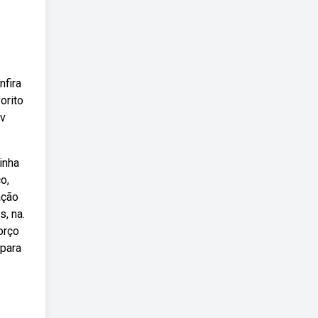
nfira
orito
tv
inha
o,
ação
, na.
orço
 para