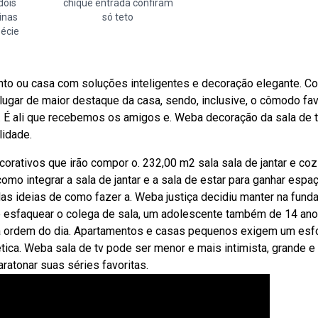
dois
chique entrada confiram
inas
só teto
pécie
nto ou casa com soluções inteligentes e decoração elegante. Co
ugar de maior destaque da casa, sendo, inclusive, o cômodo fav
. É ali que recebemos os amigos e. Weba decoração da sala de 
lidade.
orativos que irão compor o. 232,00 m2 sala sala de jantar e coz
mo integrar a sala de jantar e a sala de estar para ganhar espaç
las ideias de como fazer a. Weba justiça decidiu manter na fund
e esfaquear o colega de sala, um adolescente também de 14 anos
a ordem do dia. Apartamentos e casas pequenos exigem um esf
tica. Weba sala de tv pode ser menor e mais intimista, grande e
aratonar suas séries favoritas.