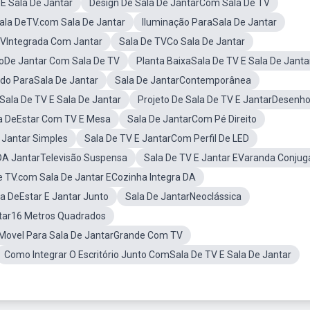
 Sala De Jantar
Design De Sala De JantarCom Sala De TV
Sala DeTV.com Sala De Jantar
Iluminação ParaSala De Jantar
TVIntegrada Com Jantar
Sala De TVCo Sala De Jantar
oDe Jantar Com Sala De TV
Planta BaixaSala De TV E Sala De Janta
do ParaSala De Jantar
Sala De JantarContemporânea
ala De TV E Sala De Jantar
Projeto De Sala De TV E JantarDesenh
a DeEstar Com TV E Mesa
Sala De JantarCom Pé Direito
 Jantar Simples
Sala De TV E JantarCom Perfil De LED
 DA JantarTelevisão Suspensa
Sala De TV E Jantar EVaranda Conju
e TV.com Sala De Jantar ECozinha Integra DA
a DeEstar E Jantar Junto
Sala De JantarNeoclássica
ntar16 Metros Quadrados
Movel Para Sala De JantarGrande Com TV
Como Integrar O Escritório Junto ComSala De TV E Sala De Jantar