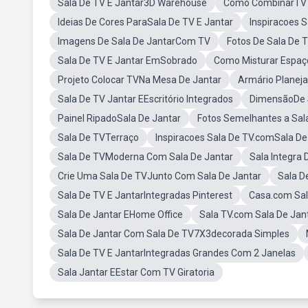
Sala De TV E Jantar3D Warehouse
Como CombinarTV E
Ideias De Cores ParaSala De TV E Jantar
Inspiracoes 
Imagens De Sala De JantarCom TV
Fotos De Sala De 
Sala De TV E Jantar EmSobrado
Como Misturar Espaç
Projeto Colocar TVNa Mesa De Jantar
Armário Planeja
Sala De TV Jantar EEscritório Integrados
DimensãoDe S
Painel RipadoSala De Jantar
Fotos Semelhantes a Sal
Sala De TVTerraço
Inspiracoes Sala De TV.comSala De
Sala De TVModerna Com Sala De Jantar
Sala Integra
Crie Uma Sala De TVJunto Com Sala De Jantar
Sala D
Sala De TV E JantarIntegradas Pinterest
Casa.com Sal
Sala De Jantar EHome Office
Sala TV.com Sala De Ja
Sala De Jantar Com Sala De TV7X3decorada Simples
Sala De TV E JantarIntegradas Grandes Com 2 Janelas
Sala Jantar EEstar Com TV Giratoria