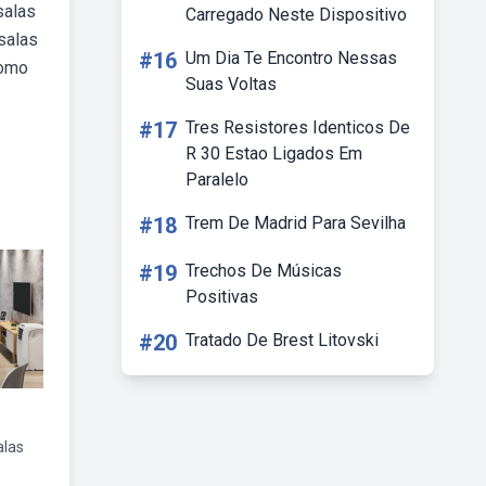
salas
Carregado Neste Dispositivo
salas
#16
Um Dia Te Encontro Nessas
como
Suas Voltas
#17
Tres Resistores Identicos De
R 30 Estao Ligados Em
Paralelo
#18
Trem De Madrid Para Sevilha
#19
Trechos De Músicas
Positivas
#20
Tratado De Brest Litovski
alas