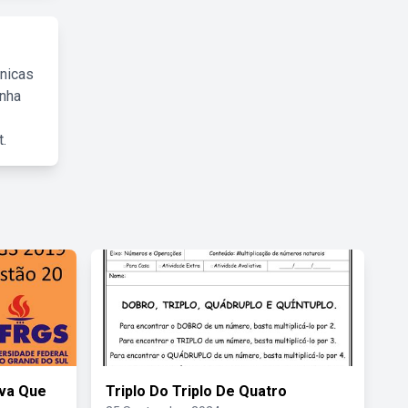
cnicas
inha
.
iva Que
Triplo Do Triplo De Quatro