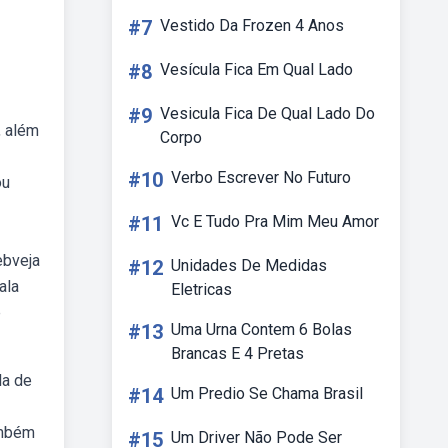
#7
Vestido Da Frozen 4 Anos
#8
Vesícula Fica Em Qual Lado
#9
Vesicula Fica De Qual Lado Do
, além
Corpo
#10
Verbo Escrever No Futuro
ou
#11
Vc E Tudo Pra Mim Meu Amor
ebveja
#12
Unidades De Medidas
ala
Eletricas
e
#13
Uma Urna Contem 6 Bolas
Brancas E 4 Pretas
la de
#14
Um Predio Se Chama Brasil
ambém
#15
Um Driver Não Pode Ser