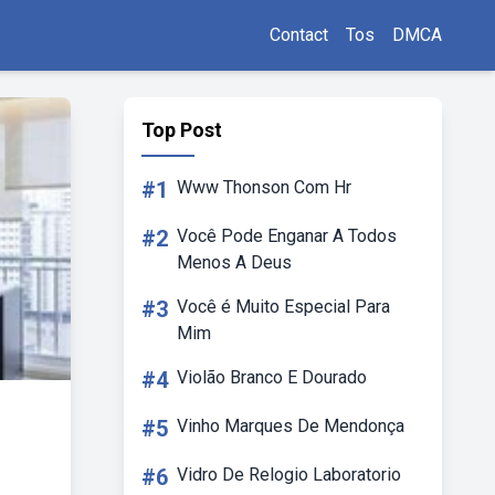
Contact
Tos
DMCA
Top Post
#1
Www Thonson Com Hr
#2
Você Pode Enganar A Todos
Menos A Deus
#3
Você é Muito Especial Para
Mim
#4
Violão Branco E Dourado
#5
Vinho Marques De Mendonça
#6
Vidro De Relogio Laboratorio