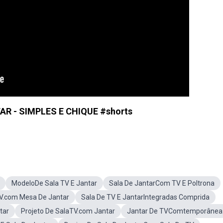
R - SIMPLES E CHIQUE #shorts
ModeloDe Sala TV E Jantar
Sala De JantarCom TV E Poltrona
V.com Mesa De Jantar
Sala De TV E JantarIntegradas Comprida
tar
Projeto De SalaTV.com Jantar
Jantar De TVComtemporânea