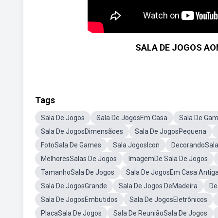
SALA DE JOGOS AO
Tags
Sala De Jogos
Sala De JogosEm Casa
Sala De Ga
Sala De JogosDimensãoes
Sala De JogosPequena
FotoSala De Games
Sala JogosIcon
DecorandoSala
MelhoresSalas De Jogos
ImagemDe Sala De Jogos
TamanhoSala De Jogos
Sala De JogosEm Casa Antig
Sala De JogosGrande
Sala De Jogos DeMadeira
De
Sala De JogosEmbutidos
Sala De JogosEletrônicos
PlacaSala De Jogos
Sala De ReuniãoSala De Jogos