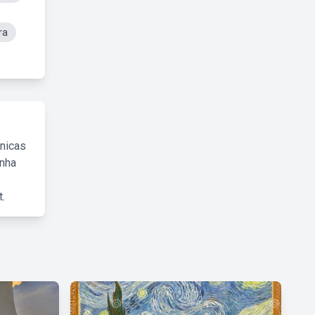
ra
cnicas
inha
.