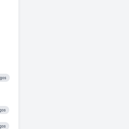
ogos
gos
gos