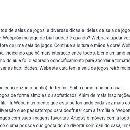
os de salas de jogos, e diversas dicas e ideias de sala de jog
 de. Webpróximo jogo de bia haddad é quando? Webpara ajudar vo
fora de uma sala de jogos. Continue a leitura e mãos à obra! W
a, indicando que há mais interação entre todos. E crie um ambie
ano de aula foi elaborado especificamente para abordar a temáti
lver as habilidades. Webeste cara tem a sala de jogos retrô mai
 concretizou o sonho) de ter um. Saiba como montar a sua!
ogos de forma simples ou sofisticada. Além de mais inspiraçõe
lıllılı. ıllı. Webum ambiente que está se tornando cada vez mais 
diversão e ao passatempo para desfrutar com a família e. Webe
 jogos com suas imagens favoritas. Artigos e móveis com a logo
cê é uma pessoa que gosta de se divertir sem sair de casa, um