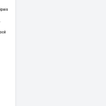
ipais
.
você