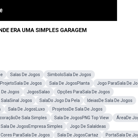
NDE ERA UMA SIMPLES GARAGEM
me
Salas De Jogos
SimboloSala De Jogos
ProjetoSala De Jogos
Sala De JogosPlanta
Jogo ParaSala De J
 De Jogos
JogosSalao
Opções ParaSala De Jogos
SalaSinal Jogos
SalaDo Jogo Da Pela
IdeiasDe Sala De Jogos
a
Sala De JogosLuxo
ProjetosDe Sala De Jogos
coraçãoDe Sala Simples
Sala De JogosPNG Top View
ÁreaDe Jo
Sala De JogosEmpresa Simples
Jogo De SalaIdeas
Cores ParaSala De Jogos
Sala De JogosCartaz
PortaSala De Jo