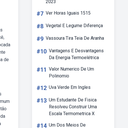
2023
#7
Ver Horas Iguais 1515
#8
Vegetal E Legume Diferença
os
cê,
#9
Vassoura Tira Teia De Aranha
ebcada
#10
Vantagens E Desvantagens
nte
Da Energia Termoelétrica
ca de
s
#11
Valor Numerico De Um
Polinomio
#12
Uva Verde Em Ingles
s
#13
Um Estudante De Fisica
comum
Resolveu Construir Uma
ntão
Escala Termometrica X
 da
a
#14
Um Dos Meios De