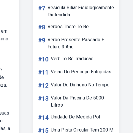
#7
Vesícula Biliar Fisiologicamente
Distendida
#8
Verbos There To Be
m em
nimo
#9
Verbo Presente Passado E
Futuro 3 Ano
#10
Verb To Be Traducao
e
#11
Veias Do Pescoço Entupidas
de
#12
Valor Do Dinheiro No Tempo
eza,
#13
Valor Da Piscina De 5000
Litros
 suas
#14
Unidade De Medida Pol
to
as, a
#15
Uma Pista Circular Tem 200 M