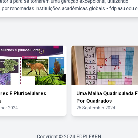
etória para se tornarem uma geração excepcional, utilizando
 por renomadas instituições acadêmicas globais - fdp.aau.edu.et
res E Pluricelulares
Uma Malha Quadriculada 
s
Por Quadrados
ber 2024
25 September 2024
Copyright © 2024
FDPLEARN