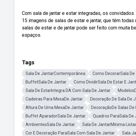
Com sala de jantar e estar integradas, os convidados.
15 imagens de salas de estar e jantar, que têm tod
salas de estar e de jantar pode ser feito com muita b
espaços.
Tags
Sala De JantarContemporânea
Como DecorarSala De 
BuffetSala De Jantar
Como DividirSala De Estar E Jan
Sala De EstarIntegra DA Com Sala De Jantar
ModelosD
Cadeiras Para MesaDe Jantar
Decoração De Sala De 
Altura De Uma MesaDe Jantar
DecoraçãoDe Salas De 
Buffet AparadorSala De Jantar
Quadros ParaSala De 
AmbientesSala De Jantar
Sala De JantarMínima Lista
Cor E Decoração ParaSala Com Sala De Jantar
Sala J