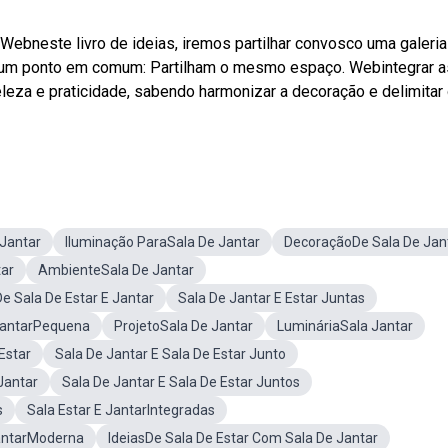
 Webneste livro de ideias, iremos partilhar convosco uma galeria
as um ponto em comum: Partilham o mesmo espaço. Webintegrar a
eleza e praticidade, sabendo harmonizar a decoração e delimitar
Jantar
Iluminação ParaSala De Jantar
DecoraçãoDe Sala De Jan
tar
AmbienteSala De Jantar
e Sala De Estar E Jantar
Sala De Jantar E Estar Juntas
JantarPequena
ProjetoSala De Jantar
LumináriaSala Jantar
Estar
Sala De Jantar E Sala De Estar Junto
Jantar
Sala De Jantar E Sala De Estar Juntos
s
Sala Estar E JantarIntegradas
antarModerna
IdeiasDe Sala De Estar Com Sala De Jantar