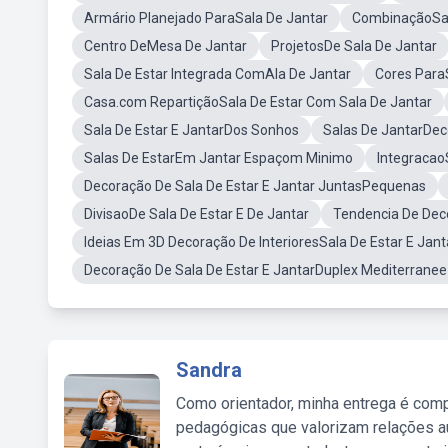
Armário Planejado ParaSala De Jantar
CombinaçãoSal
Centro DeMesa De Jantar
ProjetosDe Sala De Jantar
Sala De Estar Integrada ComAla De Jantar
Cores ParaS
Casa.com RepartiçãoSala De Estar Com Sala De Jantar
Sala De Estar E JantarDos Sonhos
Salas De JantarDe
Salas De EstarEm Jantar Espaçom Minimo
Integracao
Decoração De Sala De Estar E Jantar JuntasPequenas
DivisaoDe Sala De Estar E De Jantar
Tendencia De Deco
Ideias Em 3D Decoração De InterioresSala De Estar E Jant
Decoração De Sala De Estar E JantarDuplex Mediterranee
Sandra
Como orientador, minha entrega é comp
pedagógicas que valorizam relações au