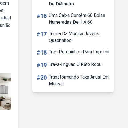
tagem
De Diâmetro
es
#16
Uma Caixa Contém 60 Bolas
 ideal
Numeradas De 1 A 60
eunião
#17
Turma Da Monica Jovens
Quadrinhos
#18
Tres Porquinhos Para Imprimir
#19
Trava-línguas O Rato Roeu
#20
Transformando Taxa Anual Em
Mensal